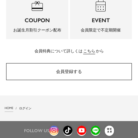
redeem
calendar_month
COUPON
EVENT
お誕生月割引クーポン配布
会員限定で不定期開催
会員特典について詳しくは
こちら
から
会員登録する
HOME
ログイン
FOLLOW US