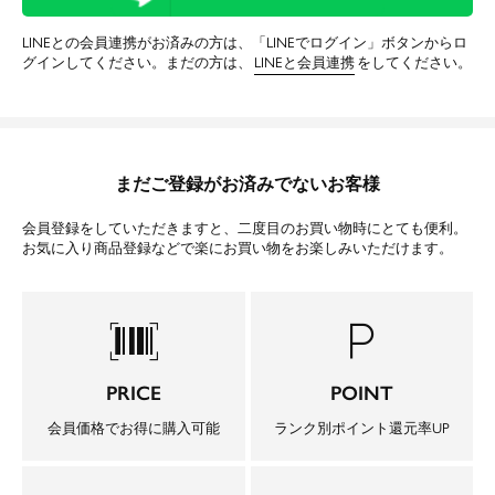
LINEとの会員連携がお済みの方は、「LINEでログイン」ボタンからロ
グインしてください。まだの方は、
LINEと会員連携
をしてください。
まだご登録がお済みでないお客様
会員登録をしていただきますと、二度目のお買い物時にとても便利。
お気に入り商品登録などで楽にお買い物をお楽しみいただけます。
barcode_scanner
local_parking
PRICE
POINT
会員価格でお得に購入可能
ランク別ポイント還元率UP