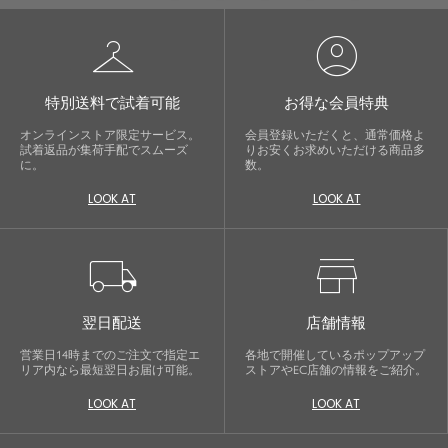
checkroom
account_circle
特別送料で試着可能
お得な会員特典
オンラインストア限定サービス。
会員登録いただくと、通常価格よ
試着返品が集荷手配でスムーズ
りお安くお求めいただける商品多
に。
数。
LOOK AT
LOOK AT
local_shipping
store
翌日配送
店舗情報
営業日14時までのご注文で指定エ
各地で開催しているポップアップ
リア内なら最短翌日お届け可能。
ストアやEC店舗の情報をご紹介。
LOOK AT
LOOK AT