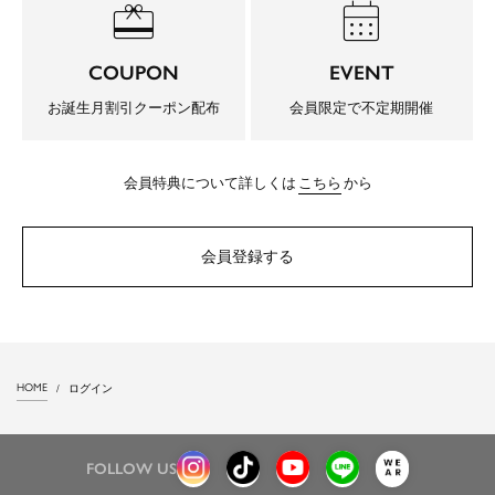
redeem
calendar_month
COUPON
EVENT
お誕生月割引クーポン配布
会員限定で不定期開催
会員特典について詳しくは
こちら
から
会員登録する
HOME
ログイン
FOLLOW US