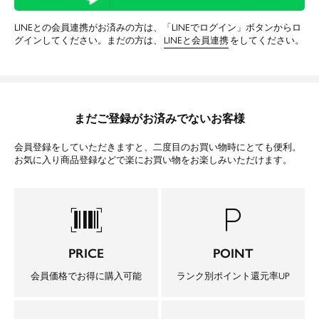
LINEとの会員連携がお済みの方は、「LINEでログイン」ボタンからロ
グインしてください。まだの方は、
LINEと会員連携
をしてください。
まだご登録がお済みでないお客様
会員登録をしていただきますと、二度目のお買い物時にとても便利。
お気に入り商品登録などで楽にお買い物をお楽しみいただけます。
barcode_scanner
local_parking
PRICE
POINT
会員価格でお得に購入可能
ランク別ポイント還元率UP