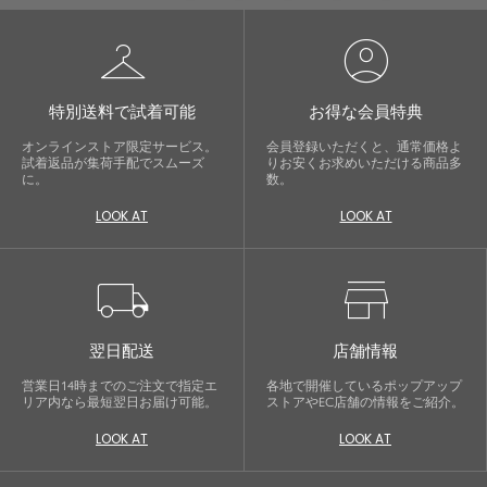
checkroom
account_circle
特別送料で試着可能
お得な会員特典
オンラインストア限定サービス。
会員登録いただくと、通常価格よ
試着返品が集荷手配でスムーズ
りお安くお求めいただける商品多
に。
数。
LOOK AT
LOOK AT
local_shipping
store
翌日配送
店舗情報
営業日14時までのご注文で指定エ
各地で開催しているポップアップ
リア内なら最短翌日お届け可能。
ストアやEC店舗の情報をご紹介。
LOOK AT
LOOK AT