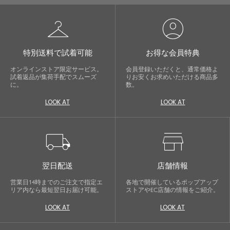
checkroom
account_circle
特別送料で試着可能
お得な会員特典
オンラインストア限定サービス。
会員登録いただくと、通常価格よ
試着返品が集荷手配でスムーズ
りお安くお求めいただける商品多
に。
数。
LOOK AT
LOOK AT
local_shipping
store
翌日配送
店舗情報
営業日14時までのご注文で指定エ
各地で開催しているポップアップ
リア内なら最短翌日お届け可能。
ストアやEC店舗の情報をご紹介。
LOOK AT
LOOK AT