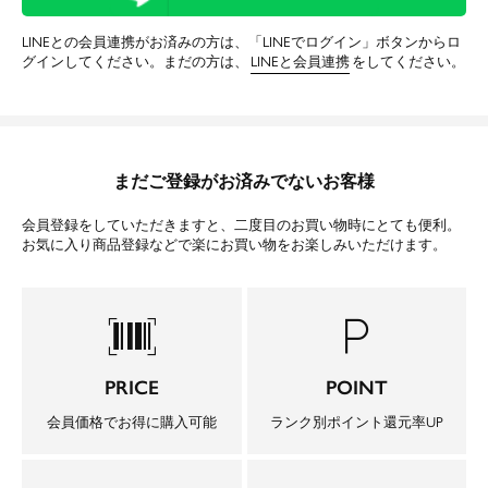
LINEとの会員連携がお済みの方は、「LINEでログイン」ボタンからロ
グインしてください。まだの方は、
LINEと会員連携
をしてください。
まだご登録がお済みでないお客様
会員登録をしていただきますと、二度目のお買い物時にとても便利。
お気に入り商品登録などで楽にお買い物をお楽しみいただけます。
barcode_scanner
local_parking
PRICE
POINT
会員価格でお得に購入可能
ランク別ポイント還元率UP