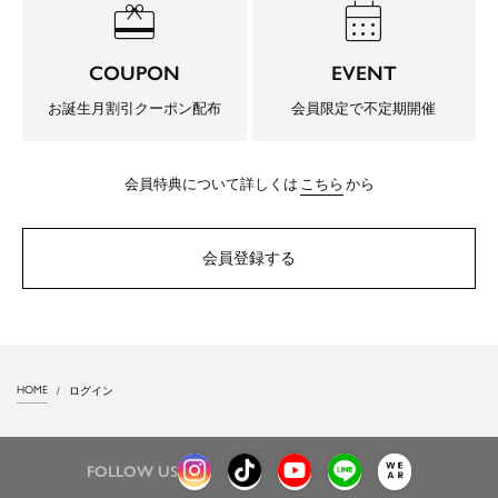
redeem
calendar_month
COUPON
EVENT
お誕生月割引クーポン配布
会員限定で不定期開催
会員特典について詳しくは
こちら
から
会員登録する
HOME
ログイン
FOLLOW US