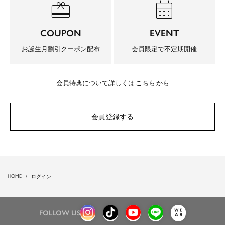
redeem
calendar_month
COUPON
EVENT
お誕生月割引クーポン配布
会員限定で不定期開催
会員特典について詳しくは
こちら
から
会員登録する
HOME
ログイン
FOLLOW US