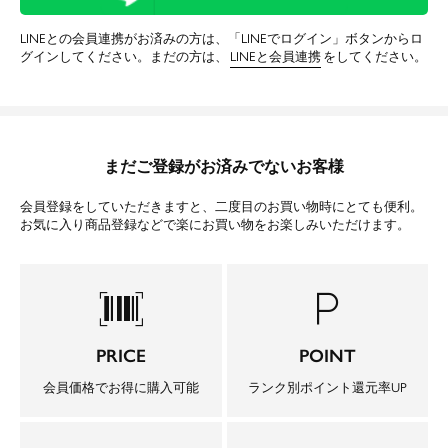
LINEとの会員連携がお済みの方は、「LINEでログイン」ボタンからロ
グインしてください。まだの方は、
LINEと会員連携
をしてください。
まだご登録がお済みでないお客様
会員登録をしていただきますと、二度目のお買い物時にとても便利。
お気に入り商品登録などで楽にお買い物をお楽しみいただけます。
barcode_scanner
local_parking
PRICE
POINT
会員価格でお得に購入可能
ランク別ポイント還元率UP