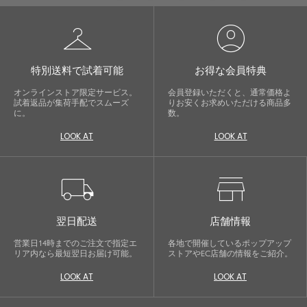
checkroom
account_circle
特別送料で試着可能
お得な会員特典
オンラインストア限定サービス。
会員登録いただくと、通常価格よ
試着返品が集荷手配でスムーズ
りお安くお求めいただける商品多
に。
数。
LOOK AT
LOOK AT
local_shipping
store
翌日配送
店舗情報
営業日14時までのご注文で指定エ
各地で開催しているポップアップ
リア内なら最短翌日お届け可能。
ストアやEC店舗の情報をご紹介。
LOOK AT
LOOK AT