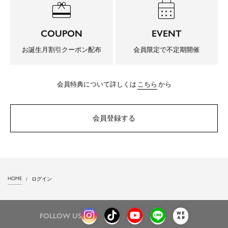
redeem
calendar_month
COUPON
EVENT
お誕生月割引クーポン配布
会員限定で不定期開催
会員特典について詳しくは
こちら
から
会員登録する
HOME
ログイン
FOLLOW US