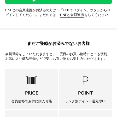
LINEとの会員連携がお済みの方は、「LINEでログイン」ボタンからロ
グインしてください。まだの方は、
LINEと会員連携
をしてください。
まだご登録がお済みでないお客様
会員登録をしていただきますと、二度目のお買い物時にとても便利。
お気に入り商品登録などで楽にお買い物をお楽しみいただけます。
barcode_scanner
local_parking
PRICE
POINT
会員価格でお得に購入可能
ランク別ポイント還元率UP