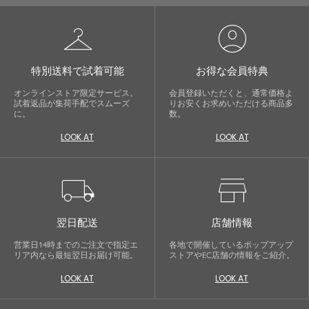
checkroom
account_circle
特別送料で試着可能
お得な会員特典
オンラインストア限定サービス。
会員登録いただくと、通常価格よ
試着返品が集荷手配でスムーズ
りお安くお求めいただける商品多
に。
数。
LOOK AT
LOOK AT
local_shipping
store
翌日配送
店舗情報
営業日14時までのご注文で指定エ
各地で開催しているポップアップ
リア内なら最短翌日お届け可能。
ストアやEC店舗の情報をご紹介。
LOOK AT
LOOK AT