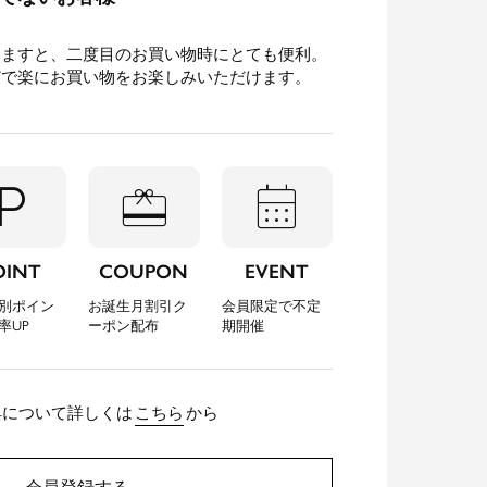
きますと、二度目のお買い物時にとても便利。
どで楽にお買い物をお楽しみいただけます。
l_parking
redeem
calendar_month
OINT
COUPON
EVENT
別ポイン
お誕生月割引ク
会員限定で不定
率UP
ーポン配布
期開催
典について詳しくは
こちら
から