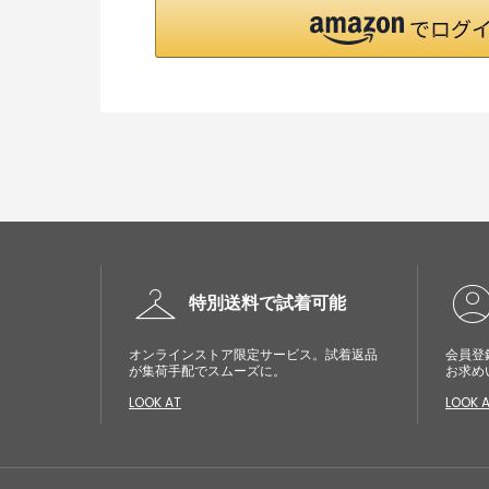
checkroom
account_cir
特別送料で試着可能
オンラインストア限定サービス。試着返品
会員登
が集荷手配でスムーズに。
お求め
LOOK AT
LOOK 