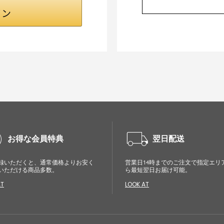
cle
local_shipping
お得な会員特典
翌日配送
録いただくと、通常価格よりお安く
営業日14時までのご注文で指定エリ
いただける商品多数。
ら最短翌日お届け可能。
AT
LOOK AT