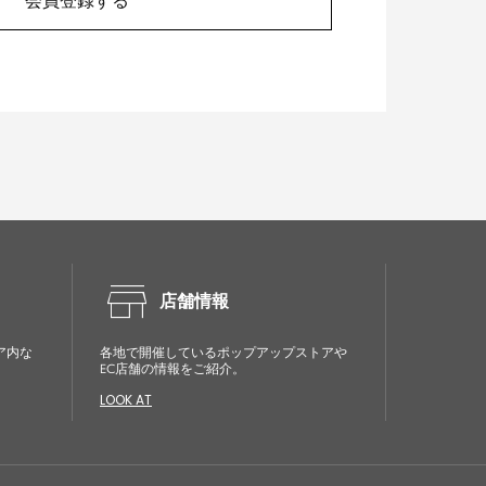
会員登録する
store
店舗情報
ア内な
各地で開催しているポップアップストアや
EC店舗の情報をご紹介。
LOOK AT