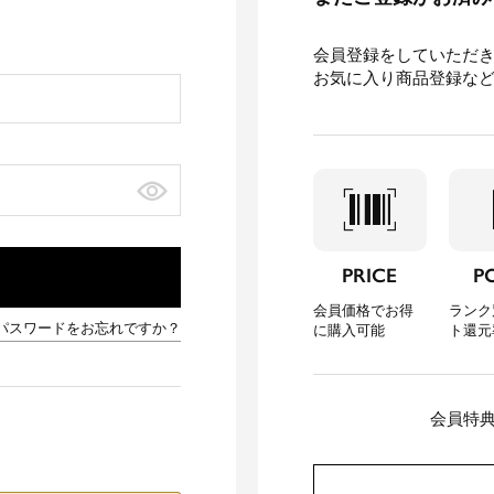
会員登録をしていただ
お気に入り商品登録な
barcode_scanner
loca
PRICE
P
会員価格でお得
ランク
パスワードをお忘れですか？
に購入可能
ト還元
会員特