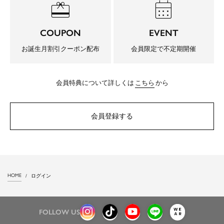
redeem
calendar_month
COUPON
EVENT
お誕生月割引クーポン配布
会員限定で不定期開催
会員特典について詳しくは
こちら
から
会員登録する
HOME
ログイン
FOLLOW US