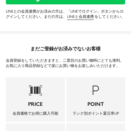
LINEとの会員連携がお済みの方は、「LINEでログイン」ボタンからロ
グインしてください。まだの方は、
LINEと会員連携
をしてください。
まだご登録がお済みでないお客様
会員登録をしていただきますと、二度目のお買い物時にとても便利。
お気に入り商品登録などで楽にお買い物をお楽しみいただけます。
barcode_scanner
local_parking
PRICE
POINT
会員価格でお得に購入可能
ランク別ポイント還元率UP