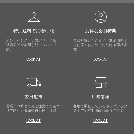
checkroom
account_circle
特別送料で試着可能
お得な会員特典
オンラインストア限定サービス。
会員登録いただくと、通常価格よ
試着返品が集荷手配でスムーズ
りお安くお求めいただける商品多
に。
数。
LOOK AT
LOOK AT
local_shipping
store
翌日配送
店舗情報
営業日14時までのご注文で指定エ
各地で開催しているポップアップ
リア内なら最短翌日お届け可能。
ストアやEC店舗の情報をご紹介。
LOOK AT
LOOK AT