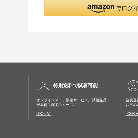
checkroom
account_cir
特別送料で試着可能
オンラインストア限定サービス。試着返品
会員登
が集荷手配でスムーズに。
お求め
LOOK AT
LOOK 