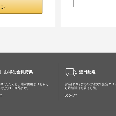
cle
local_shipping
お得な会員特典
翌日配送
録いただくと、通常価格よりお安く
営業日14時までのご注文で指定エリ
いただける商品多数。
ら最短翌日お届け可能。
AT
LOOK AT