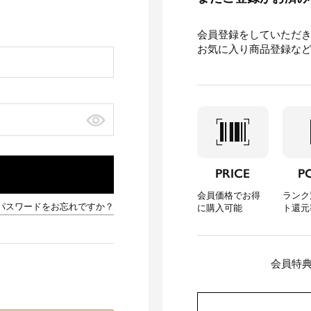
会員登録をしていただ
お気に入り商品登録な
barcode_scanner
loca
PRICE
P
会員価格でお得
ランク
パスワードをお忘れですか？
に購入可能
ト還元
会員特