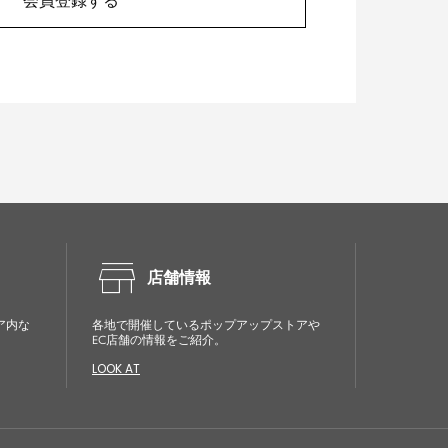
会員登録する
store
店舗情報
ア内な
各地で開催しているポップアップストアや
EC店舗の情報をご紹介。
LOOK AT