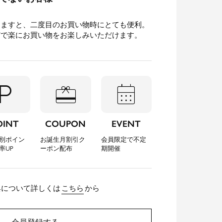
きますと、二度目のお買い物時にとても便利。
どで楽にお買い物をお楽しみいただけます。
l_parking
redeem
calendar_month
OINT
COUPON
EVENT
別ポイン
お誕生月割引ク
会員限定で不定
率UP
ーポン配布
期開催
典について詳しくは
こちら
から