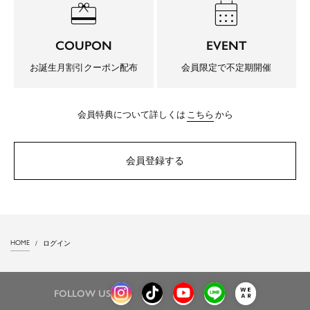
redeem
calendar_month
COUPON
EVENT
お誕生月割引クーポン配布
会員限定で不定期開催
会員特典について詳しくは
こちら
から
会員登録する
HOME
ログイン
FOLLOW US