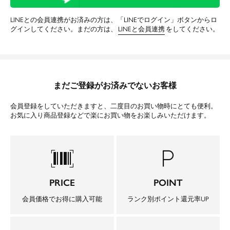
LINEとの会員連携がお済みの方は、「LINEでログイン」ボタンからロ
グインしてください。まだの方は、
LINEと会員連携
をしてください。
まだご登録がお済みでないお客様
会員登録をしていただきますと、二度目のお買い物時にとても便利。
お気に入り商品登録などで楽にお買い物をお楽しみいただけます。
barcode_scanner
local_parking
PRICE
POINT
会員価格でお得に購入可能
ランク別ポイント還元率UP