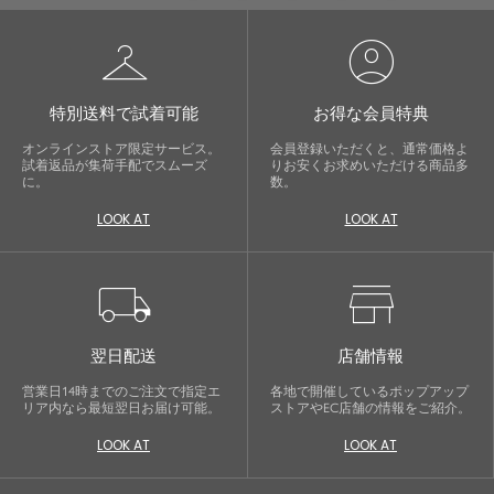
checkroom
account_circle
特別送料で試着可能
お得な会員特典
オンラインストア限定サービス。
会員登録いただくと、通常価格よ
試着返品が集荷手配でスムーズ
りお安くお求めいただける商品多
に。
数。
LOOK AT
LOOK AT
local_shipping
store
翌日配送
店舗情報
営業日14時までのご注文で指定エ
各地で開催しているポップアップ
リア内なら最短翌日お届け可能。
ストアやEC店舗の情報をご紹介。
LOOK AT
LOOK AT