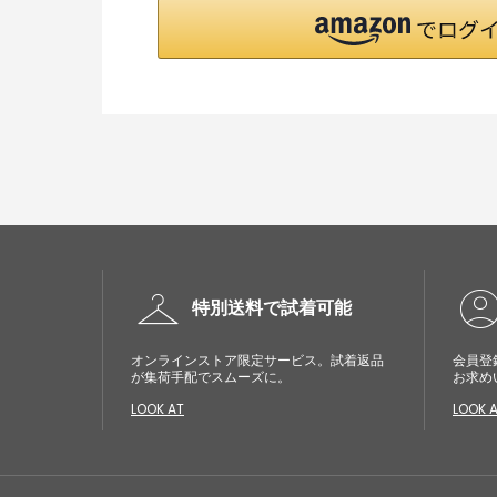
checkroom
account_cir
特別送料で試着可能
オンラインストア限定サービス。試着返品
会員登
が集荷手配でスムーズに。
お求め
LOOK AT
LOOK 