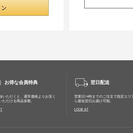
cle
local_shipping
お得な会員特典
翌日配送
録いただくと、通常価格よりお安く
営業日14時までのご注文で指定エリ
いただける商品多数。
ら最短翌日お届け可能。
AT
LOOK AT