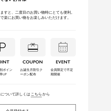
きますと、二度目のお買い物時にとても便利。
どで楽にお買い物をお楽しみいただけます。
l_parking
redeem
calendar_month
OINT
COUPON
EVENT
別ポイン
お誕生月割引ク
会員限定で不定
率UP
ーポン配布
期開催
典について詳しくは
こちら
から