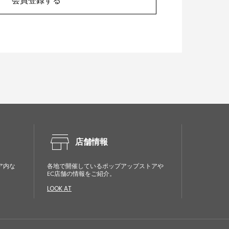
会員登録する
store
店舗情報
ア内な
各地で開催しているポップアップストアや
EC店舗の情報をご紹介。
LOOK AT