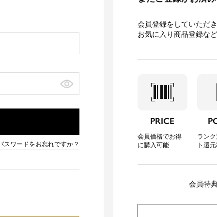
会員登録をしていただ
お気に入り商品登録な
barcode_scanner
loca
PRICE
P
会員価格でお得
ランク
パスワードをお忘れですか？
に購入可能
ト還元
会員特