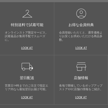
checkroom
account_circle
特別送料で試着可能
お得な会員特典
オンラインストア限定サービス。
会員登録いただくと、通常価格よ
試着返品が集荷手配でスムーズ
りお安くお求めいただける商品多
に。
数。
LOOK AT
LOOK AT
local_shipping
store
翌日配送
店舗情報
営業日14時までのご注文で指定エ
各地で開催しているポップアップ
リア内なら最短翌日お届け可能。
ストアやEC店舗の情報をご紹介。
LOOK AT
LOOK AT