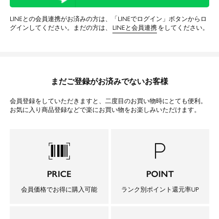
LINEとの会員連携がお済みの方は、「LINEでログイン」ボタンからロ
グインしてください。まだの方は、
LINEと会員連携
をしてください。
まだご登録がお済みでないお客様
会員登録をしていただきますと、二度目のお買い物時にとても便利。
お気に入り商品登録などで楽にお買い物をお楽しみいただけます。
barcode_scanner
local_parking
PRICE
POINT
会員価格でお得に購入可能
ランク別ポイント還元率UP