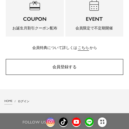
redeem
calendar_month
COUPON
EVENT
お誕生月割引クーポン配布
会員限定で不定期開催
会員特典について詳しくは
こちら
から
会員登録する
HOME
ログイン
FOLLOW US