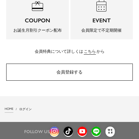
redeem
calendar_month
COUPON
EVENT
お誕生月割引クーポン配布
会員限定で不定期開催
会員特典について詳しくは
こちら
から
会員登録する
HOME
ログイン
FOLLOW US