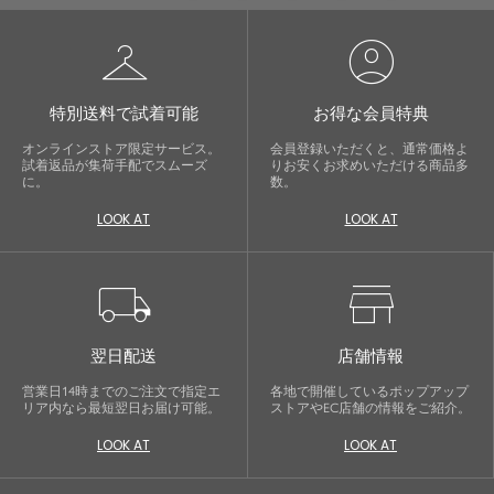
checkroom
account_circle
特別送料で試着可能
お得な会員特典
オンラインストア限定サービス。
会員登録いただくと、通常価格よ
試着返品が集荷手配でスムーズ
りお安くお求めいただける商品多
に。
数。
LOOK AT
LOOK AT
local_shipping
store
翌日配送
店舗情報
営業日14時までのご注文で指定エ
各地で開催しているポップアップ
リア内なら最短翌日お届け可能。
ストアやEC店舗の情報をご紹介。
LOOK AT
LOOK AT