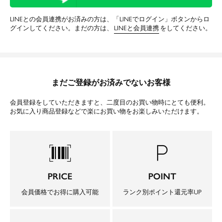
LINEとの会員連携がお済みの方は、「LINEでログイン」ボタンからロ
グインしてください。まだの方は、
LINEと会員連携
をしてください。
まだご登録がお済みでないお客様
会員登録をしていただきますと、二度目のお買い物時にとても便利。
お気に入り商品登録などで楽にお買い物をお楽しみいただけます。
barcode_scanner
local_parking
PRICE
POINT
会員価格でお得に購入可能
ランク別ポイント還元率UP