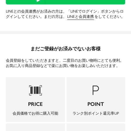
LINEとの会員連携がお済みの方は、「LINEでログイン」ボタンからロ
グインしてください。まだの方は、
LINEと会員連携
をしてください。
まだご登録がお済みでないお客様
会員登録をしていただきますと、二度目のお買い物時にとても便利。
お気に入り商品登録などで楽にお買い物をお楽しみいただけます。
barcode_scanner
local_parking
PRICE
POINT
会員価格でお得に購入可能
ランク別ポイント還元率UP