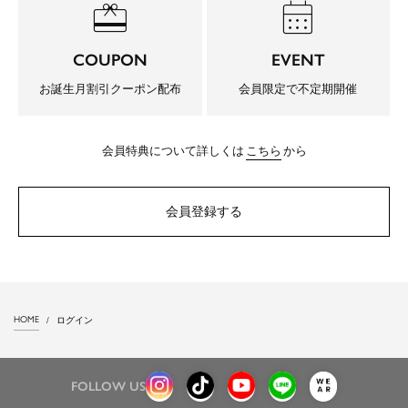
redeem
calendar_month
COUPON
EVENT
お誕生月割引クーポン配布
会員限定で不定期開催
会員特典について詳しくは
こちら
から
会員登録する
HOME
ログイン
FOLLOW US