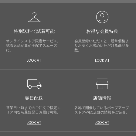
checkroom
account_circle
特別送料で試着可能
お得な会員特典
オンラインストア限定サービス。
会員登録いただくと、通常価格よ
試着返品が集荷手配でスムーズ
りお安くお求めいただける商品多
に。
数。
LOOK AT
LOOK AT
local_shipping
store
翌日配送
店舗情報
営業日14時までのご注文で指定エ
各地で開催しているポップアップ
リア内なら最短翌日お届け可能。
ストアやEC店舗の情報をご紹介。
LOOK AT
LOOK AT