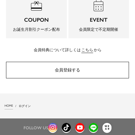
redeem
calendar_month
COUPON
EVENT
お誕生月割引クーポン配布
会員限定で不定期開催
会員特典について詳しくは
こちら
から
会員登録する
HOME
ログイン
FOLLOW US