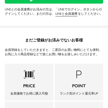
LINEとの会員連携がお済みの方は、「LINEでログイン」ボタンからロ
グインしてください。まだの方は、
LINEと会員連携
をしてください。
まだご登録がお済みでないお客様
会員登録をしていただきますと、二度目のお買い物時にとても便利。
お気に入り商品登録などで楽にお買い物をお楽しみいただけます。
barcode_scanner
local_parking
PRICE
POINT
会員価格でお得に購入可能
ランク別ポイント還元率UP