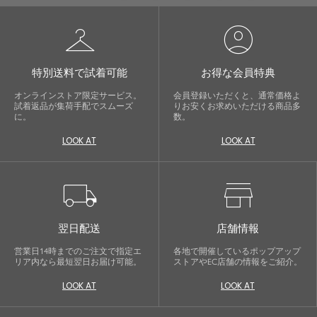
checkroom
account_circle
特別送料で試着可能
お得な会員特典
オンラインストア限定サービス。
会員登録いただくと、通常価格よ
試着返品が集荷手配でスムーズ
りお安くお求めいただける商品多
に。
数。
LOOK AT
LOOK AT
local_shipping
store
翌日配送
店舗情報
営業日14時までのご注文で指定エ
各地で開催しているポップアップ
リア内なら最短翌日お届け可能。
ストアやEC店舗の情報をご紹介。
LOOK AT
LOOK AT