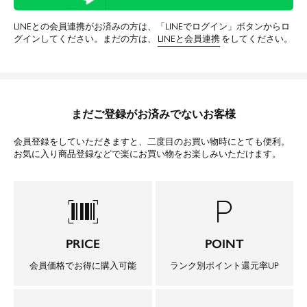
LINEとの会員連携がお済みの方は、「LINEでログイン」ボタンからロ
グインしてください。まだの方は、
LINEと会員連携
をしてください。
まだご登録がお済みでないお客様
会員登録をしていただきますと、二度目のお買い物時にとても便利。
お気に入り商品登録などで楽にお買い物をお楽しみいただけます。
barcode_scanner
local_parking
PRICE
POINT
会員価格でお得に購入可能
ランク別ポイント還元率UP