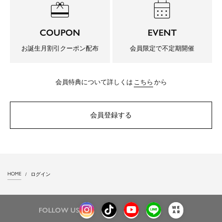
redeem
calendar_month
COUPON
EVENT
お誕生月割引クーポン配布
会員限定で不定期開催
会員特典について詳しくは
こちら
から
会員登録する
HOME
ログイン
FOLLOW US