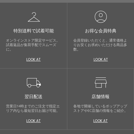
checkroom
account_circle
特別送料で試着可能
お得な会員特典
オンラインストア限定サービス。
会員登録いただくと、通常価格よ
試着返品が集荷手配でスムーズ
りお安くお求めいただける商品多
に。
数。
LOOK AT
LOOK AT
local_shipping
store
翌日配送
店舗情報
営業日14時までのご注文で指定エ
各地で開催しているポップアップ
リア内なら最短翌日お届け可能。
ストアやEC店舗の情報をご紹介。
LOOK AT
LOOK AT