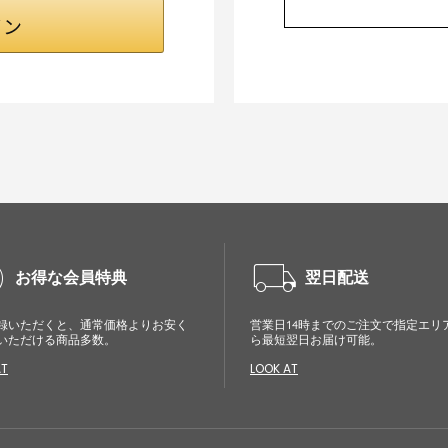
cle
local_shipping
お得な会員特典
翌日配送
録いただくと、通常価格よりお安く
営業日14時までのご注文で指定エリ
いただける商品多数。
ら最短翌日お届け可能。
AT
LOOK AT