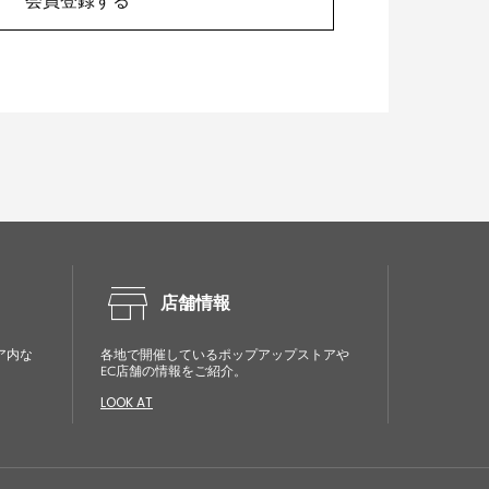
会員登録する
store
店舗情報
ア内な
各地で開催しているポップアップストアや
EC店舗の情報をご紹介。
LOOK AT