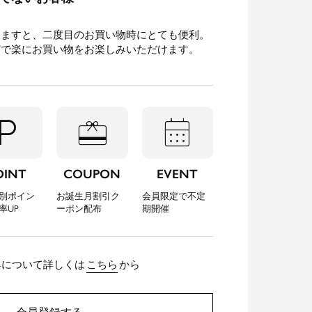
きますと、二度目のお買い物時にとても便利。
どで楽にお買い物をお楽しみいただけます。
l_parking
redeem
calendar_month
OINT
COUPON
EVENT
別ポイン
お誕生月割引ク
会員限定で不定
率UP
ーポン配布
期開催
典について詳しくは
こちら
から