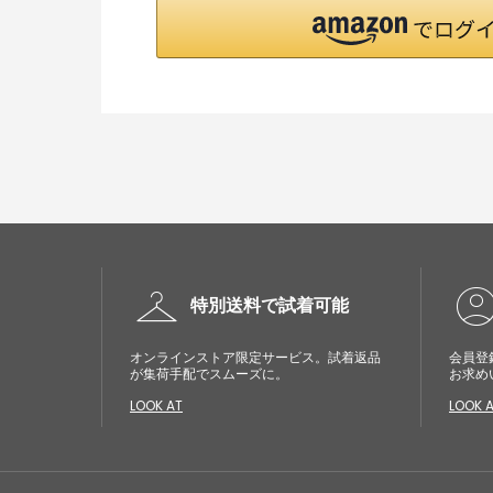
checkroom
account_cir
特別送料で試着可能
オンラインストア限定サービス。試着返品
会員登
が集荷手配でスムーズに。
お求め
LOOK AT
LOOK 