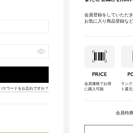
会員登録をしていただ
お気に入り商品登録な
barcode_scanner
loca
PRICE
P
会員価格でお得
ランク
パスワードをお忘れですか？
に購入可能
ト還元
会員特