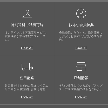
checkroom
account_circle
特別送料で試着可能
お得な会員特典
オンラインストア限定サービス。
会員登録いただくと、通常価格よ
試着返品が集荷手配でスムーズ
りお安くお求めいただける商品多
に。
数。
LOOK AT
LOOK AT
local_shipping
store
翌日配送
店舗情報
営業日14時までのご注文で指定エ
各地で開催しているポップアップ
リア内なら最短翌日お届け可能。
ストアやEC店舗の情報をご紹介。
LOOK AT
LOOK AT