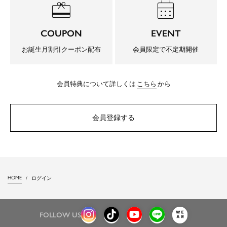
redeem
calendar_month
COUPON
EVENT
お誕生月割引クーポン配布
会員限定で不定期開催
会員特典について詳しくは
こちら
から
会員登録する
HOME
ログイン
FOLLOW US