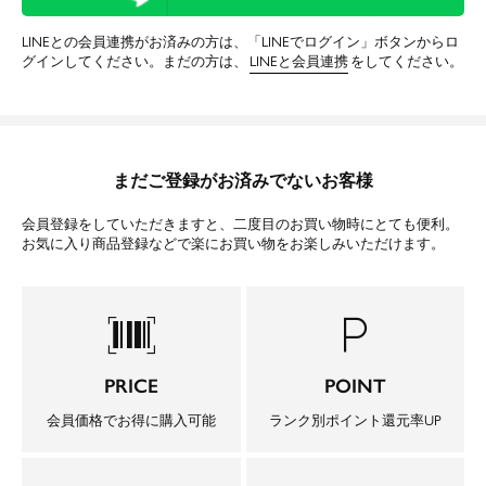
LINEとの会員連携がお済みの方は、「LINEでログイン」ボタンからロ
グインしてください。まだの方は、
LINEと会員連携
をしてください。
まだご登録がお済みでないお客様
会員登録をしていただきますと、二度目のお買い物時にとても便利。
お気に入り商品登録などで楽にお買い物をお楽しみいただけます。
barcode_scanner
local_parking
PRICE
POINT
会員価格でお得に購入可能
ランク別ポイント還元率UP