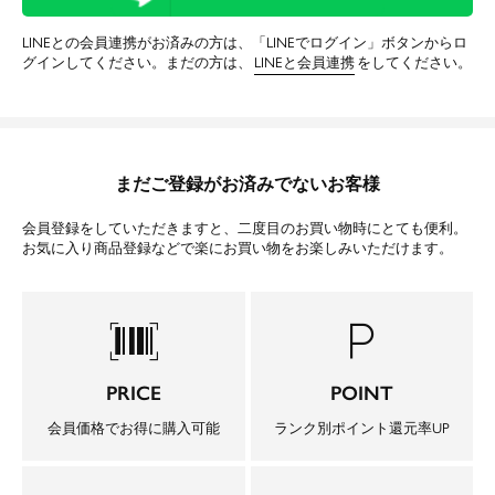
LINEとの会員連携がお済みの方は、「LINEでログイン」ボタンからロ
グインしてください。まだの方は、
LINEと会員連携
をしてください。
まだご登録がお済みでないお客様
会員登録をしていただきますと、二度目のお買い物時にとても便利。
お気に入り商品登録などで楽にお買い物をお楽しみいただけます。
barcode_scanner
local_parking
PRICE
POINT
会員価格でお得に購入可能
ランク別ポイント還元率UP