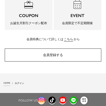
redeem
calendar_month
COUPON
EVENT
お誕生月割引クーポン配布
会員限定で不定期開催
会員特典について詳しくは
こちら
から
会員登録する
HOME
ログイン
FOLLOW US