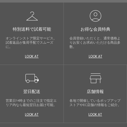
checkroom
account_circle
特別送料で試着可能
お得な会員特典
オンラインストア限定サービス。
会員登録いただくと、通常価格よ
試着返品が集荷手配でスムーズ
りお安くお求めいただける商品多
に。
数。
LOOK AT
LOOK AT
local_shipping
store
翌日配送
店舗情報
営業日14時までのご注文で指定エ
各地で開催しているポップアップ
リア内なら最短翌日お届け可能。
ストアやEC店舗の情報をご紹介。
LOOK AT
LOOK AT