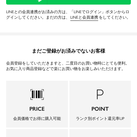
LINEとの会員連携がお済みの方は、「LINEでログイン」ボタンからロ
グインしてください。まだの方は、
LINEと会員連携
をしてください。
まだご登録がお済みでないお客様
会員登録をしていただきますと、二度目のお買い物時にとても便利。
お気に入り商品登録などで楽にお買い物をお楽しみいただけます。
barcode_scanner
local_parking
PRICE
POINT
会員価格でお得に購入可能
ランク別ポイント還元率UP