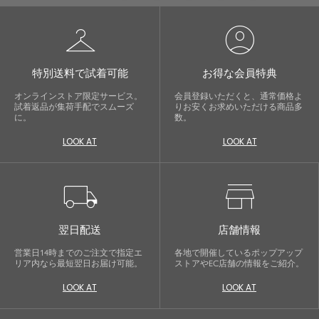
checkroom
account_circle
特別送料で試着可能
お得な会員特典
オンラインストア限定サービス。
会員登録いただくと、通常価格よ
試着返品が集荷手配でスムーズ
りお安くお求めいただける商品多
に。
数。
LOOK AT
LOOK AT
local_shipping
store
翌日配送
店舗情報
営業日14時までのご注文で指定エ
各地で開催しているポップアップ
リア内なら最短翌日お届け可能。
ストアやEC店舗の情報をご紹介。
LOOK AT
LOOK AT