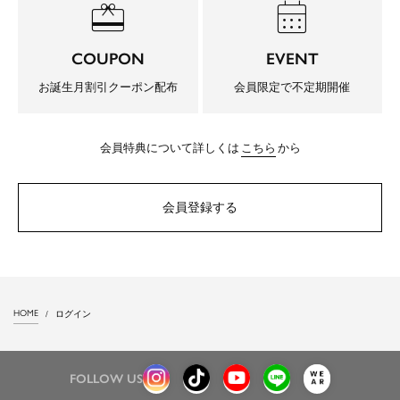
redeem
calendar_month
COUPON
EVENT
お誕生月割引クーポン配布
会員限定で不定期開催
会員特典について詳しくは
こちら
から
会員登録する
HOME
ログイン
FOLLOW US