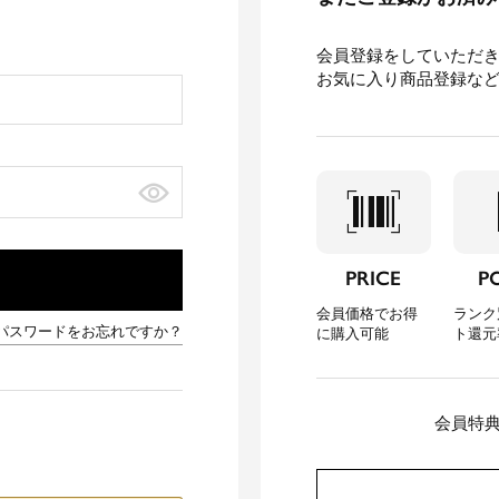
会員登録をしていただ
お気に入り商品登録な
barcode_scanner
loca
PRICE
P
会員価格でお得
ランク
パスワードをお忘れですか？
に購入可能
ト還元
会員特