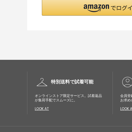
checkroom
account_cir
特別送料で試着可能
オンラインストア限定サービス。試着返品
会員登
が集荷手配でスムーズに。
お求め
LOOK AT
LOOK 