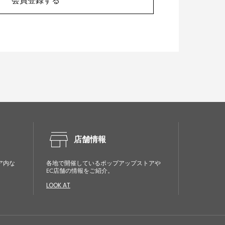
会員登録する
store
店舗情報
ア内な
各地で開催しているポップアップストアや
EC店舗の情報をご紹介。
LOOK AT