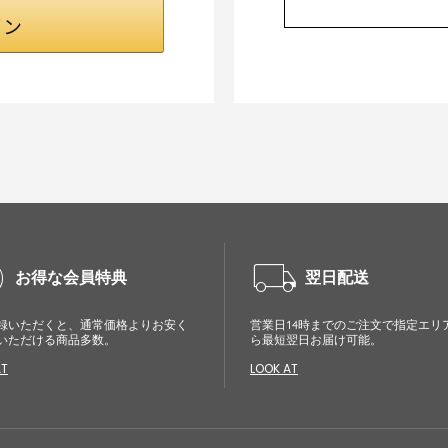
cle
local_shipping
お得な会員特典
翌日配送
録いただくと、通常価格よりお安く
営業日14時までのご注文で指定エリ
いただける商品多数。
ら最短翌日お届け可能。
AT
LOOK AT