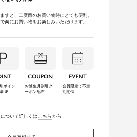
きますと、二度目のお買い物時にとても便利。
どで楽にお買い物をお楽しみいただけます。
l_parking
redeem
calendar_month
OINT
COUPON
EVENT
別ポイン
お誕生月割引ク
会員限定で不定
率UP
ーポン配布
期開催
典について詳しくは
こちら
から