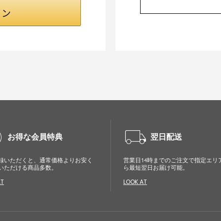
cle
local_shipping
お得な会員特典
翌日配送
録いただくと、通常価格よりお安く
営業日14時までのご注文で指定エリ
いただける商品多数。
ら最短翌日お届け可能。
AT
LOOK AT