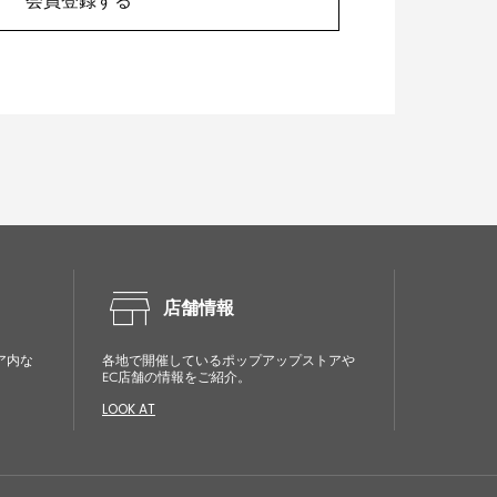
会員登録する
store
店舗情報
ア内な
各地で開催しているポップアップストアや
EC店舗の情報をご紹介。
LOOK AT