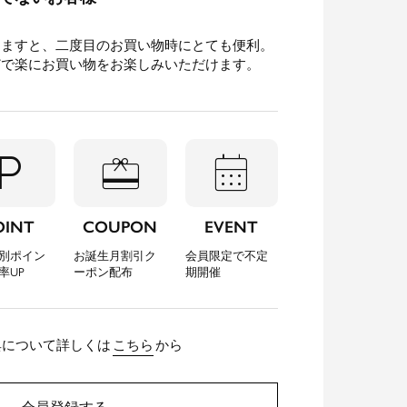
きますと、二度目のお買い物時にとても便利。
どで楽にお買い物をお楽しみいただけます。
l_parking
redeem
calendar_month
OINT
COUPON
EVENT
別ポイン
お誕生月割引ク
会員限定で不定
率UP
ーポン配布
期開催
典について詳しくは
こちら
から