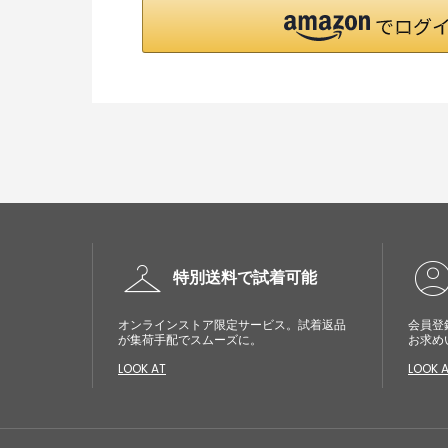
checkroom
account_cir
特別送料で試着可能
オンラインストア限定サービス。試着返品
会員登
が集荷手配でスムーズに。
お求め
LOOK AT
LOOK 