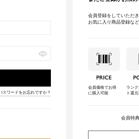
会員登録をしていただ
お気に入り商品登録な
barcode_scanner
loca
PRICE
P
会員価格でお得
ランク
パスワードをお忘れですか？
に購入可能
ト還元
会員特