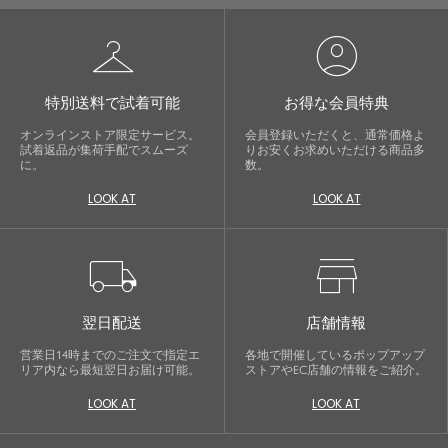
checkroom
account_circle
特別送料で試着可能
お得な会員特典
オンラインストア限定サービス。
会員登録いただくと、通常価格よ
試着返品が集荷手配でスムーズ
りお安くお求めいただける商品多
に。
数。
LOOK AT
LOOK AT
local_shipping
store
翌日配送
店舗情報
営業日14時までのご注文で指定エ
各地で開催しているポップアップ
リア内なら最短翌日お届け可能。
ストアやEC店舗の情報をご紹介。
LOOK AT
LOOK AT