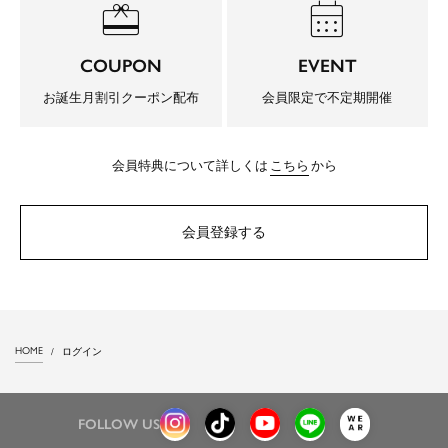
redeem
calendar_month
COUPON
EVENT
お誕生月割引クーポン配布
会員限定で不定期開催
会員特典について詳しくは
こちら
から
会員登録する
HOME
ログイン
FOLLOW US