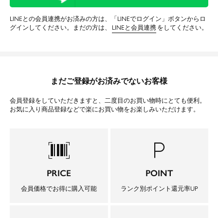
LINEとの会員連携がお済みの方は、「LINEでログイン」ボタンからロ
グインしてください。まだの方は、
LINEと会員連携
をしてください。
まだご登録がお済みでないお客様
会員登録をしていただきますと、二度目のお買い物時にとても便利。
お気に入り商品登録などで楽にお買い物をお楽しみいただけます。
barcode_scanner
local_parking
PRICE
POINT
会員価格でお得に購入可能
ランク別ポイント還元率UP