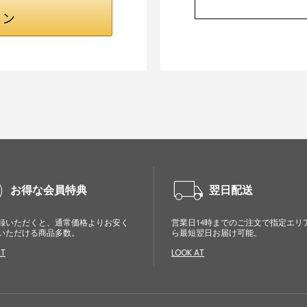
cle
local_shipping
お得な会員特典
翌日配送
録いただくと、通常価格よりお安く
営業日14時までのご注文で指定エリ
いただける商品多数。
ら最短翌日お届け可能。
AT
LOOK AT