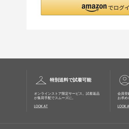
checkroom
account_cir
特別送料で試着可能
オンラインストア限定サービス。試着返品
会員登
が集荷手配でスムーズに。
お求め
LOOK AT
LOOK 