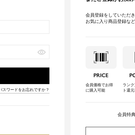
会員登録をしていただ
お気に入り商品登録な
barcode_scanner
loca
PRICE
P
会員価格でお得
ランク
パスワードをお忘れですか？
に購入可能
ト還元
会員特