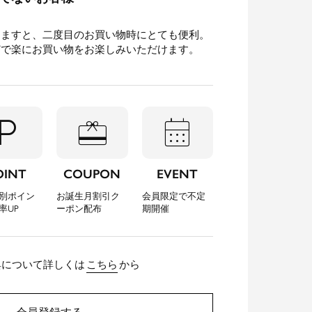
きますと、二度目のお買い物時にとても便利。
どで楽にお買い物をお楽しみいただけます。
l_parking
redeem
calendar_month
OINT
COUPON
EVENT
別ポイン
お誕生月割引ク
会員限定で不定
率UP
ーポン配布
期開催
典について詳しくは
こちら
から