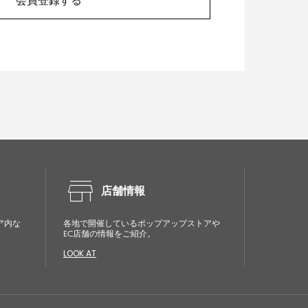
会員登録する
store
店舗情報
ア内な
各地で開催しているポップアップストアや
EC店舗の情報をご紹介。
LOOK AT