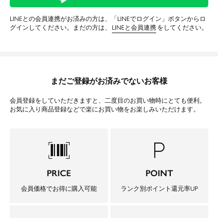
LINEとの会員連携がお済みの方は、「LINEでログイン」ボタンからロ
グインしてください。まだの方は、
LINEと会員連携
をしてください。
まだご登録がお済みでないお客様
会員登録をしていただきますと、二度目のお買い物時にとても便利。
お気に入り商品登録などで楽にお買い物をお楽しみいただけます。
barcode_scanner
local_parking
PRICE
POINT
会員価格でお得に購入可能
ランク別ポイント還元率UP