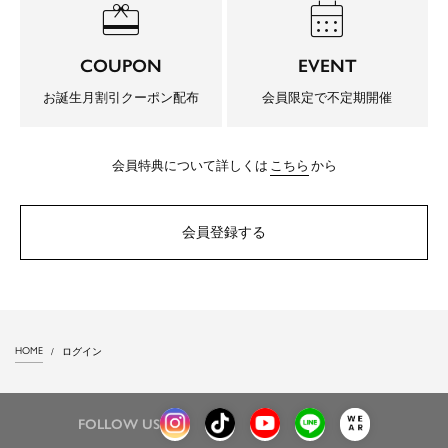
redeem
calendar_month
COUPON
EVENT
お誕生月割引クーポン配布
会員限定で不定期開催
会員特典について詳しくは
こちら
から
会員登録する
HOME
ログイン
FOLLOW US