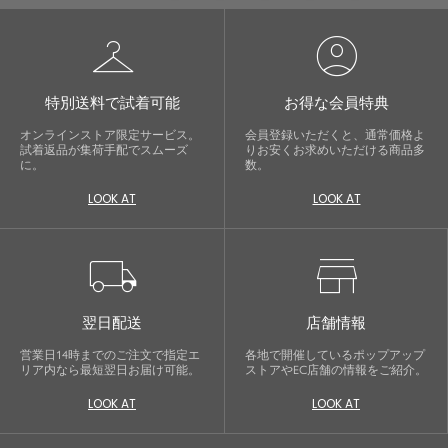
checkroom
account_circle
特別送料で試着可能
お得な会員特典
オンラインストア限定サービス。
会員登録いただくと、通常価格よ
試着返品が集荷手配でスムーズ
りお安くお求めいただける商品多
に。
数。
LOOK AT
LOOK AT
local_shipping
store
翌日配送
店舗情報
営業日14時までのご注文で指定エ
各地で開催しているポップアップ
リア内なら最短翌日お届け可能。
ストアやEC店舗の情報をご紹介。
LOOK AT
LOOK AT