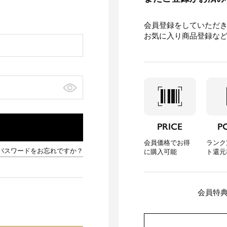
会員登録をしていただ
お気に入り商品登録な
barcode_scanner
loca
PRICE
P
会員価格でお得
ランク
パスワードをお忘れですか？
に購入可能
ト還元
会員特