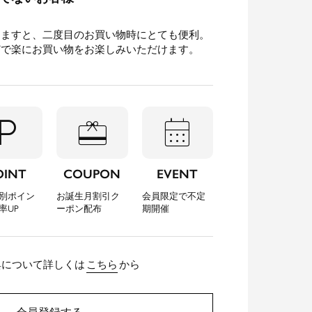
きますと、二度目のお買い物時にとても便利。
どで楽にお買い物をお楽しみいただけます。
l_parking
redeem
calendar_month
OINT
COUPON
EVENT
別ポイン
お誕生月割引ク
会員限定で不定
率UP
ーポン配布
期開催
典について詳しくは
こちら
から