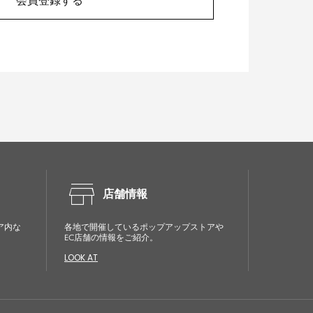
会員登録する
store
店舗情報
ア内な
各地で開催しているポップアップストアや
EC店舗の情報をご紹介。
LOOK AT