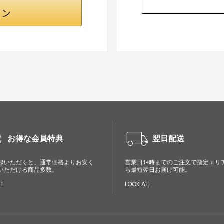
cle
local_shipping
お得な会員特典
翌日配送
録いただくと、通常価格よりお安く
営業日14時までのご注文で指定エリ
いただける商品多数。
ら最短翌日お届け可能。
AT
LOOK AT