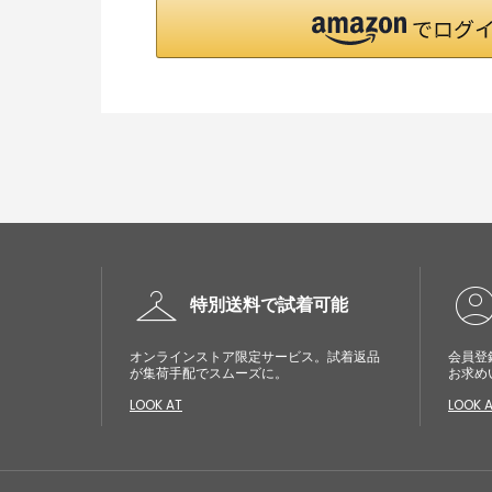
checkroom
account_cir
特別送料で試着可能
オンラインストア限定サービス。試着返品
会員登
が集荷手配でスムーズに。
お求め
LOOK AT
LOOK 