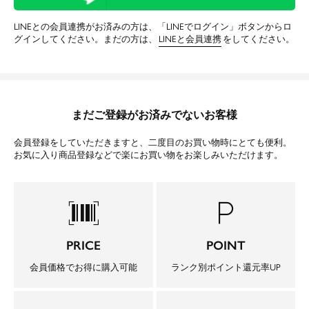
LINEとの会員連携がお済みの方は、「LINEでログイン」ボタンからロ
グインしてください。まだの方は、
LINEと会員連携
をしてください。
まだご登録がお済みでないお客様
会員登録をしていただきますと、二度目のお買い物時にとても便利。
お気に入り商品登録などで楽にお買い物をお楽しみいただけます。
barcode_scanner
local_parking
PRICE
POINT
会員価格でお得に購入可能
ランク別ポイント還元率UP