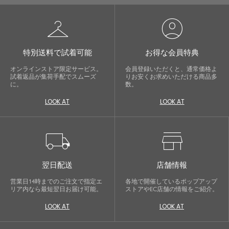
checkroom
account_circle
特別送料で試着可能
お得な会員特典
オンラインストア限定サービス。
会員登録いただくと、通常価格よ
試着返品が集荷手配でスムーズ
りお安くお求めいただける商品多
に。
数。
LOOK AT
LOOK AT
local_shipping
store
翌日配送
店舗情報
営業日14時までのご注文で指定エ
各地で開催しているポップアップ
リア内なら最短翌日お届け可能。
ストアやEC店舗の情報をご紹介。
LOOK AT
LOOK AT