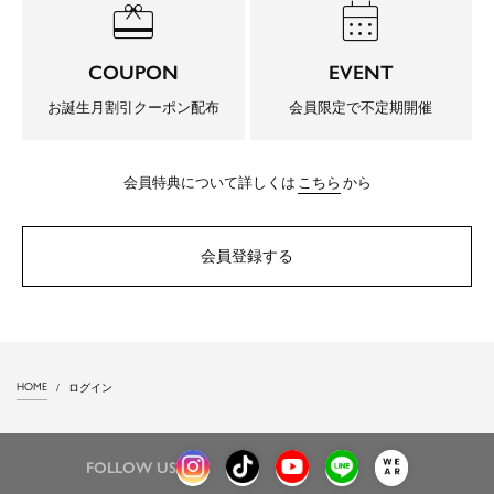
redeem
calendar_month
COUPON
EVENT
お誕生月割引クーポン配布
会員限定で不定期開催
会員特典について詳しくは
こちら
から
会員登録する
HOME
ログイン
FOLLOW US