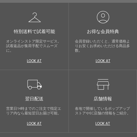
checkroom
account_circle
特別送料で試着可能
お得な会員特典
オンラインストア限定サービス。
会員登録いただくと、通常価格よ
試着返品が集荷手配でスムーズ
りお安くお求めいただける商品多
に。
数。
LOOK AT
LOOK AT
local_shipping
store
翌日配送
店舗情報
営業日14時までのご注文で指定エ
各地で開催しているポップアップ
リア内なら最短翌日お届け可能。
ストアやEC店舗の情報をご紹介。
LOOK AT
LOOK AT