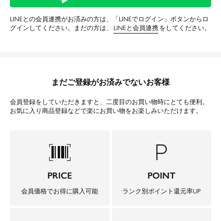
LINEとの会員連携がお済みの方は、「LINEでログイン」ボタンからロ
グインしてください。まだの方は、
LINEと会員連携
をしてください。
まだご登録がお済みでないお客様
会員登録をしていただきますと、二度目のお買い物時にとても便利。
お気に入り商品登録などで楽にお買い物をお楽しみいただけます。
barcode_scanner
local_parking
PRICE
POINT
会員価格でお得に購入可能
ランク別ポイント還元率UP