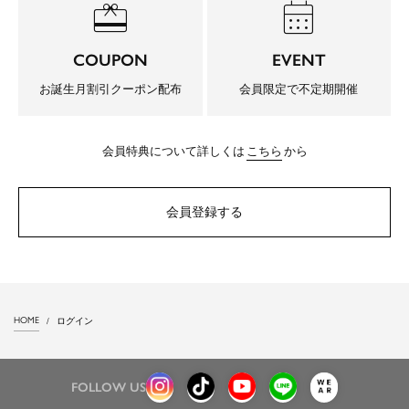
redeem
calendar_month
COUPON
EVENT
お誕生月割引クーポン配布
会員限定で不定期開催
会員特典について詳しくは
こちら
から
会員登録する
HOME
ログイン
FOLLOW US