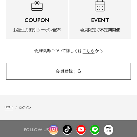
redeem
calendar_month
COUPON
EVENT
お誕生月割引クーポン配布
会員限定で不定期開催
会員特典について詳しくは
こちら
から
会員登録する
HOME
ログイン
FOLLOW US