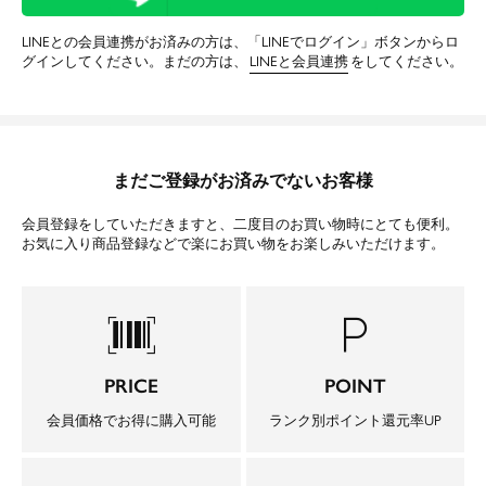
LINEとの会員連携がお済みの方は、「LINEでログイン」ボタンからロ
グインしてください。まだの方は、
LINEと会員連携
をしてください。
まだご登録がお済みでないお客様
会員登録をしていただきますと、二度目のお買い物時にとても便利。
お気に入り商品登録などで楽にお買い物をお楽しみいただけます。
barcode_scanner
local_parking
PRICE
POINT
会員価格でお得に購入可能
ランク別ポイント還元率UP