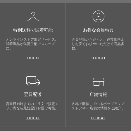
checkroom
account_circle
特別送料で試着可能
お得な会員特典
オンラインストア限定サービス。
会員登録いただくと、通常価格よ
試着返品が集荷手配でスムーズ
りお安くお求めいただける商品多
に。
数。
LOOK AT
LOOK AT
local_shipping
store
翌日配送
店舗情報
営業日14時までのご注文で指定エ
各地で開催しているポップアップ
リア内なら最短翌日お届け可能。
ストアやEC店舗の情報をご紹介。
LOOK AT
LOOK AT