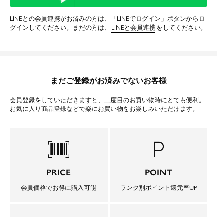
LINEとの会員連携がお済みの方は、「LINEでログイン」ボタンからロ
グインしてください。まだの方は、
LINEと会員連携
をしてください。
まだご登録がお済みでないお客様
会員登録をしていただきますと、二度目のお買い物時にとても便利。
お気に入り商品登録などで楽にお買い物をお楽しみいただけます。
barcode_scanner
local_parking
PRICE
POINT
会員価格でお得に購入可能
ランク別ポイント還元率UP