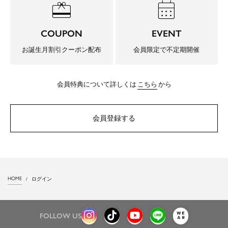
redeem
calendar_month
COUPON
EVENT
お誕生月割引クーポン配布
会員限定で不定期開催
会員特典について詳しくは
こちら
から
会員登録する
HOME
ログイン
FOLLOW US