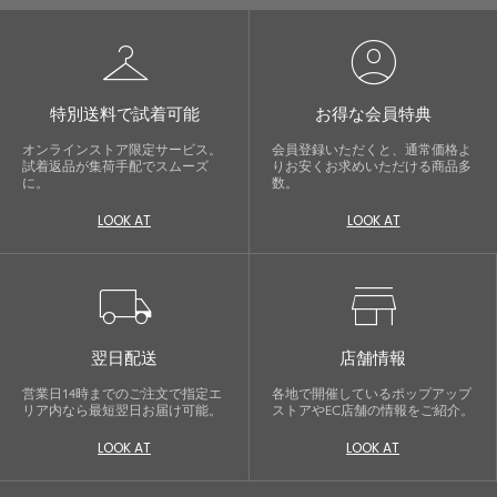
checkroom
account_circle
特別送料で試着可能
お得な会員特典
オンラインストア限定サービス。
会員登録いただくと、通常価格よ
試着返品が集荷手配でスムーズ
りお安くお求めいただける商品多
に。
数。
LOOK AT
LOOK AT
local_shipping
store
翌日配送
店舗情報
営業日14時までのご注文で指定エ
各地で開催しているポップアップ
リア内なら最短翌日お届け可能。
ストアやEC店舗の情報をご紹介。
LOOK AT
LOOK AT