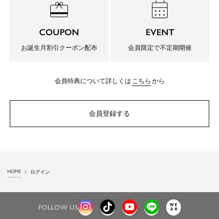
redeem
calendar_month
COUPON
EVENT
お誕生月割引クーポン配布
会員限定で不定期開催
会員特典について詳しくは
こちら
から
会員登録する
HOME
ログイン
FOLLOW US