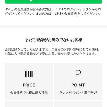
LINEとの会員連携がお済みの方は、「LINEでログイン」ボタンからロ
グインしてください。まだの方は、
LINEと会員連携
をしてください。
まだご登録がお済みでないお客様
会員登録をしていただきますと、二度目のお買い物時にとても便利。
お気に入り商品登録などで楽にお買い物をお楽しみいただけます。
barcode_scanner
local_parking
PRICE
POINT
会員価格でお得に購入可能
ランク別ポイント還元率UP