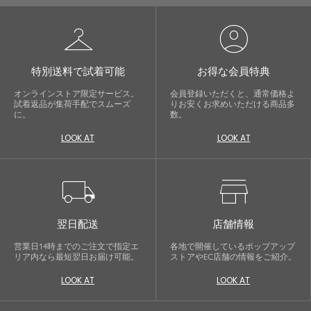
checkroom
account_circle
特別送料で試着可能
お得な会員特典
オンラインストア限定サービス。
会員登録いただくと、通常価格よ
試着返品が集荷手配でスムーズ
りお安くお求めいただける商品多
に。
数。
LOOK AT
LOOK AT
local_shipping
store
翌日配送
店舗情報
営業日14時までのご注文で指定エ
各地で開催しているポップアップ
リア内なら最短翌日お届け可能。
ストアやEC店舗の情報をご紹介。
LOOK AT
LOOK AT