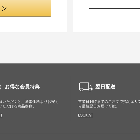
cle
local_shipping
お得な会員特典
翌日配送
録いただくと、通常価格よりお安く
営業日14時までのご注文で指定エリ
いただける商品多数。
ら最短翌日お届け可能。
AT
LOOK AT