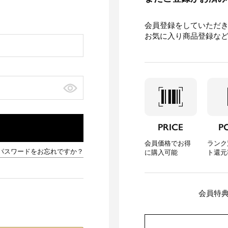
会員登録をしていただ
お気に入り商品登録な
barcode_scanner
loca
PRICE
P
会員価格でお得
ランク
パスワードをお忘れですか？
に購入可能
ト還元
会員特