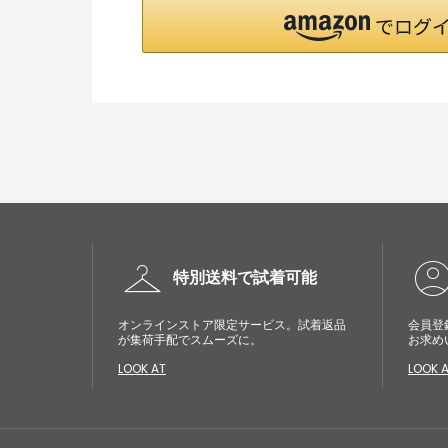
checkroom
account_cir
特別送料で試着可能
オンラインストア限定サービス。試着返品
会員登
が集荷手配でスムーズに。
お求め
LOOK AT
LOOK 