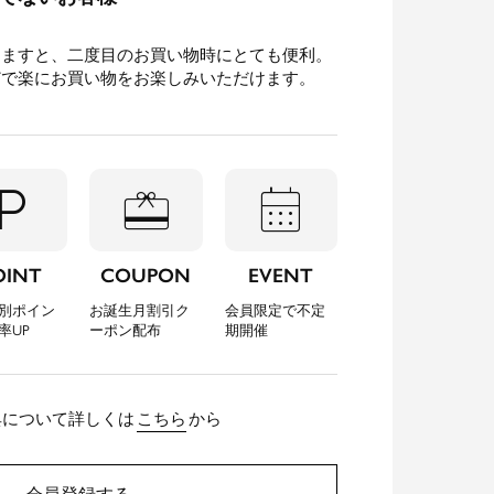
きますと、二度目のお買い物時にとても便利。
どで楽にお買い物をお楽しみいただけます。
l_parking
redeem
calendar_month
OINT
COUPON
EVENT
別ポイン
お誕生月割引ク
会員限定で不定
率UP
ーポン配布
期開催
典について詳しくは
こちら
から