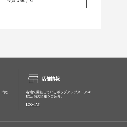
会員登録する
store
店舗情報
ア内な
各地で開催しているポップアップストアや
EC店舗の情報をご紹介。
LOOK AT