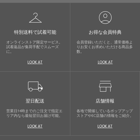
checkroom
account_circle
特別送料で試着可能
お得な会員特典
オンラインストア限定サービス。
会員登録いただくと、通常価格よ
試着返品が集荷手配でスムーズ
りお安くお求めいただける商品多
に。
数。
LOOK AT
LOOK AT
local_shipping
store
翌日配送
店舗情報
営業日14時までのご注文で指定エ
各地で開催しているポップアップ
リア内なら最短翌日お届け可能。
ストアやEC店舗の情報をご紹介。
LOOK AT
LOOK AT