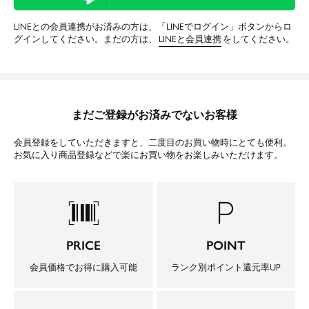
LINEとの会員連携がお済みの方は、「LINEでログイン」ボタンからロ
グインしてください。まだの方は、
LINEと会員連携
をしてください。
まだご登録がお済みでないお客様
会員登録をしていただきますと、二度目のお買い物時にとても便利。
お気に入り商品登録などで楽にお買い物をお楽しみいただけます。
barcode_scanner
local_parking
PRICE
POINT
会員価格でお得に購入可能
ランク別ポイント還元率UP