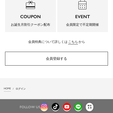
redeem
calendar_month
COUPON
EVENT
お誕生月割引クーポン配布
会員限定で不定期開催
会員特典について詳しくは
こちら
から
会員登録する
HOME
ログイン
FOLLOW US