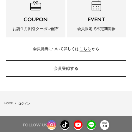
redeem
calendar_month
COUPON
EVENT
お誕生月割引クーポン配布
会員限定で不定期開催
会員特典について詳しくは
こちら
から
会員登録する
HOME
ログイン
FOLLOW US