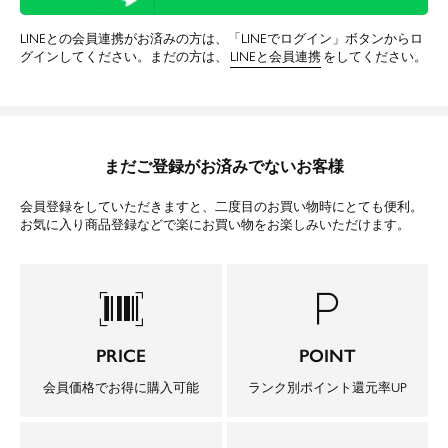
LINEとの会員連携がお済みの方は、「LINEでログイン」ボタンからロ
グインしてください。まだの方は、
LINEと会員連携
をしてください。
まだご登録がお済みでないお客様
会員登録をしていただきますと、二度目のお買い物時にとても便利。
お気に入り商品登録などで楽にお買い物をお楽しみいただけます。
barcode_scanner
local_parking
PRICE
POINT
会員価格でお得に購入可能
ランク別ポイント還元率UP