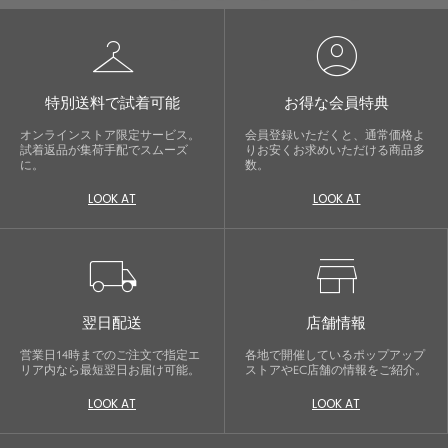
checkroom
account_circle
特別送料で試着可能
お得な会員特典
オンラインストア限定サービス。
会員登録いただくと、通常価格よ
試着返品が集荷手配でスムーズ
りお安くお求めいただける商品多
に。
数。
LOOK AT
LOOK AT
local_shipping
store
翌日配送
店舗情報
営業日14時までのご注文で指定エ
各地で開催しているポップアップ
リア内なら最短翌日お届け可能。
ストアやEC店舗の情報をご紹介。
LOOK AT
LOOK AT