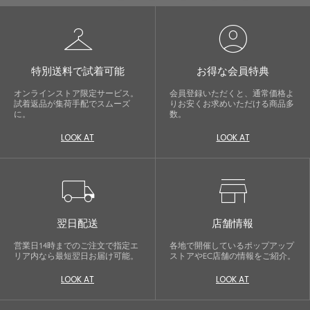
checkroom
account_circle
特別送料で試着可能
お得な会員特典
オンラインストア限定サービス。
会員登録いただくと、通常価格よ
試着返品が集荷手配でスムーズ
りお安くお求めいただける商品多
に。
数。
LOOK AT
LOOK AT
local_shipping
store
翌日配送
店舗情報
営業日14時までのご注文で指定エ
各地で開催しているポップアップ
リア内なら最短翌日お届け可能。
ストアやEC店舗の情報をご紹介。
LOOK AT
LOOK AT