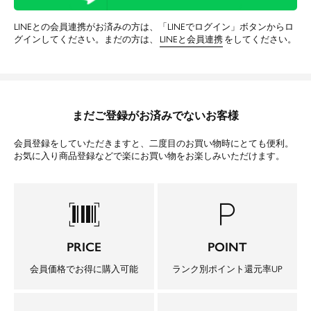
LINEとの会員連携がお済みの方は、「LINEでログイン」ボタンからロ
グインしてください。まだの方は、
LINEと会員連携
をしてください。
まだご登録がお済みでないお客様
会員登録をしていただきますと、二度目のお買い物時にとても便利。
お気に入り商品登録などで楽にお買い物をお楽しみいただけます。
barcode_scanner
local_parking
PRICE
POINT
会員価格でお得に購入可能
ランク別ポイント還元率UP