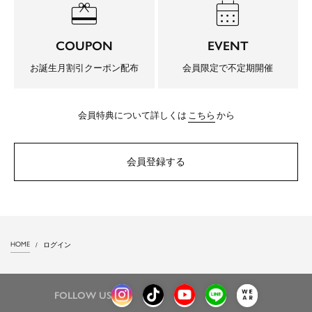
redeem
calendar_month
COUPON
EVENT
お誕生月割引クーポン配布
会員限定で不定期開催
会員特典について詳しくは
こちら
から
会員登録する
HOME
ログイン
FOLLOW US