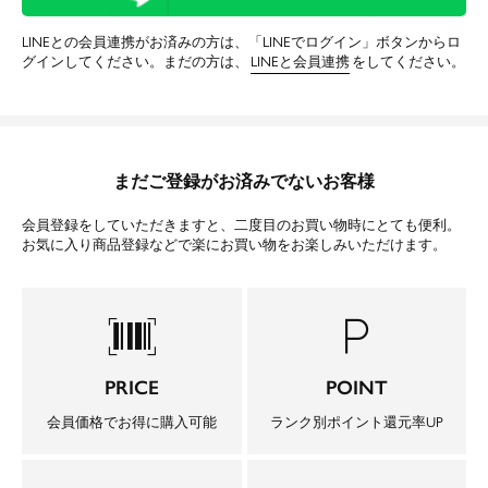
LINEとの会員連携がお済みの方は、「LINEでログイン」ボタンからロ
グインしてください。まだの方は、
LINEと会員連携
をしてください。
まだご登録がお済みでないお客様
会員登録をしていただきますと、二度目のお買い物時にとても便利。
お気に入り商品登録などで楽にお買い物をお楽しみいただけます。
barcode_scanner
local_parking
PRICE
POINT
会員価格でお得に購入可能
ランク別ポイント還元率UP