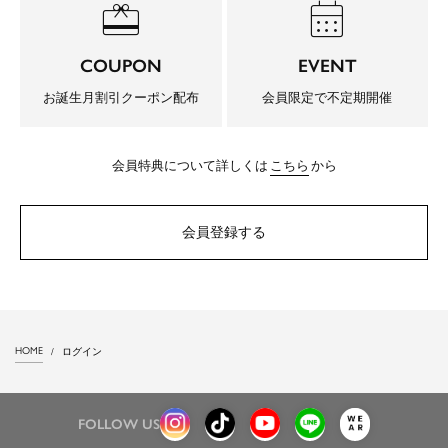
redeem
calendar_month
COUPON
EVENT
お誕生月割引クーポン配布
会員限定で不定期開催
会員特典について詳しくは
こちら
から
会員登録する
HOME
ログイン
FOLLOW US