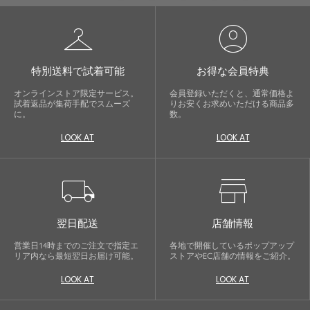
checkroom
account_circle
特別送料で試着可能
お得な会員特典
オンラインストア限定サービス。
会員登録いただくと、通常価格よ
試着返品が集荷手配でスムーズ
りお安くお求めいただける商品多
に。
数。
LOOK AT
LOOK AT
local_shipping
store
翌日配送
店舗情報
営業日14時までのご注文で指定エ
各地で開催しているポップアップ
リア内なら最短翌日お届け可能。
ストアやEC店舗の情報をご紹介。
LOOK AT
LOOK AT