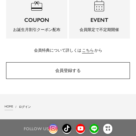
redeem
calendar_month
COUPON
EVENT
お誕生月割引クーポン配布
会員限定で不定期開催
会員特典について詳しくは
こちら
から
会員登録する
HOME
ログイン
FOLLOW US