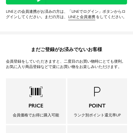
LINEとの会員連携がお済みの方は、「LINEでログイン」ボタンからロ
グインしてください。まだの方は、
LINEと会員連携
をしてください。
まだご登録がお済みでないお客様
会員登録をしていただきますと、二度目のお買い物時にとても便利。
お気に入り商品登録などで楽にお買い物をお楽しみいただけます。
barcode_scanner
local_parking
PRICE
POINT
会員価格でお得に購入可能
ランク別ポイント還元率UP