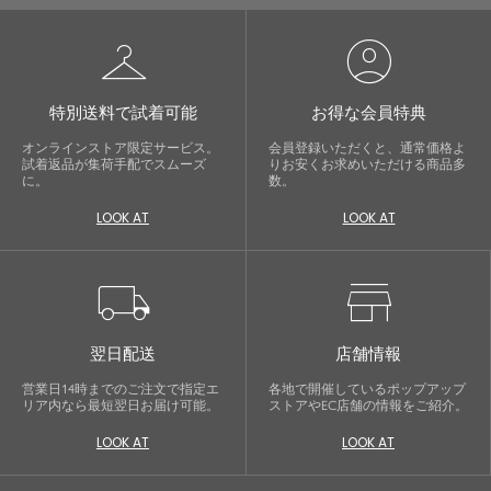
checkroom
account_circle
特別送料で試着可能
お得な会員特典
オンラインストア限定サービス。
会員登録いただくと、通常価格よ
試着返品が集荷手配でスムーズ
りお安くお求めいただける商品多
に。
数。
LOOK AT
LOOK AT
local_shipping
store
翌日配送
店舗情報
営業日14時までのご注文で指定エ
各地で開催しているポップアップ
リア内なら最短翌日お届け可能。
ストアやEC店舗の情報をご紹介。
LOOK AT
LOOK AT