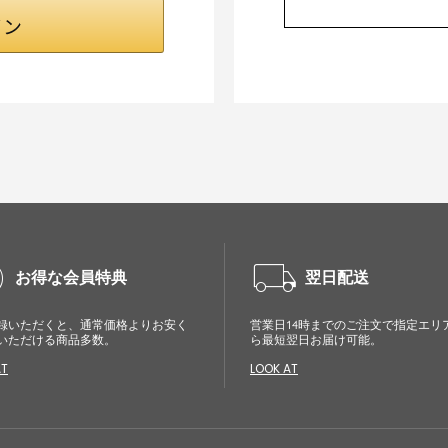
cle
local_shipping
お得な会員特典
翌日配送
録いただくと、通常価格よりお安く
営業日14時までのご注文で指定エリ
いただける商品多数。
ら最短翌日お届け可能。
AT
LOOK AT