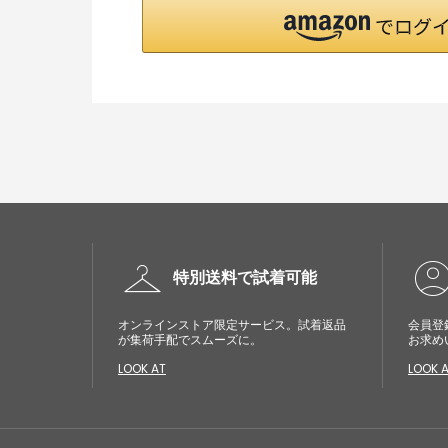
checkroom
account_cir
特別送料で試着可能
オンラインストア限定サービス。試着返品
会員登
が集荷手配でスムーズに。
お求め
LOOK AT
LOOK 