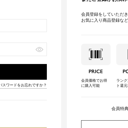
会員登録をしていただ
お気に入り商品登録な
barcode_scanner
loca
PRICE
P
会員価格でお得
ランク
パスワードをお忘れですか？
に購入可能
ト還元
会員特