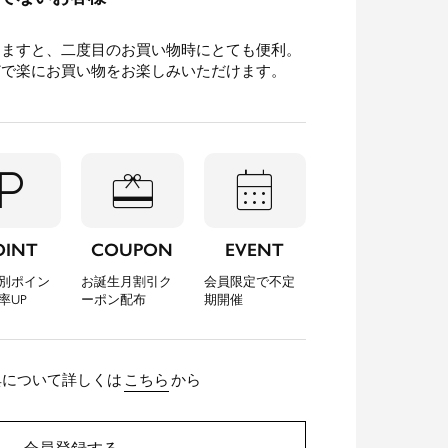
きますと、二度目のお買い物時にとても便利。
どで楽にお買い物をお楽しみいただけます。
l_parking
redeem
calendar_month
OINT
COUPON
EVENT
別ポイン
お誕生月割引ク
会員限定で不定
率UP
ーポン配布
期開催
典について詳しくは
こちら
から