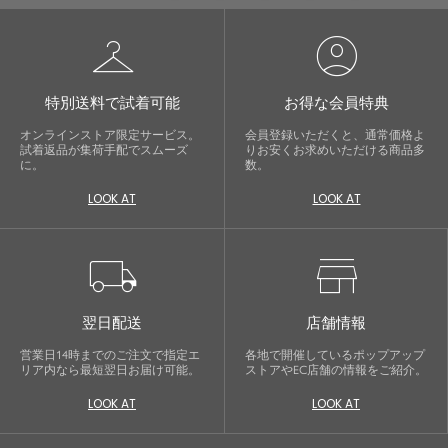
checkroom
account_circle
特別送料で試着可能
お得な会員特典
オンラインストア限定サービス。
会員登録いただくと、通常価格よ
試着返品が集荷手配でスムーズ
りお安くお求めいただける商品多
に。
数。
LOOK AT
LOOK AT
local_shipping
store
翌日配送
店舗情報
営業日14時までのご注文で指定エ
各地で開催しているポップアップ
リア内なら最短翌日お届け可能。
ストアやEC店舗の情報をご紹介。
LOOK AT
LOOK AT