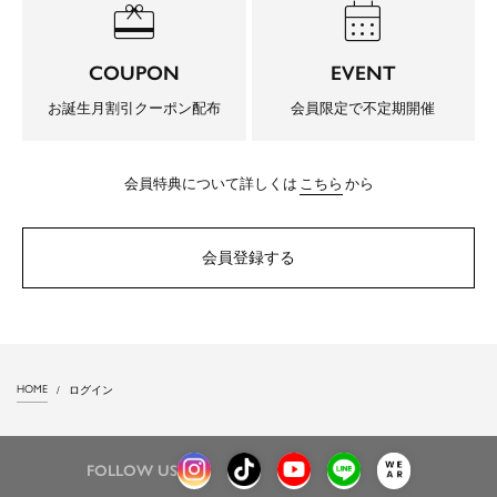
redeem
calendar_month
COUPON
EVENT
お誕生月割引クーポン配布
会員限定で不定期開催
会員特典について詳しくは
こちら
から
会員登録する
HOME
ログイン
FOLLOW US