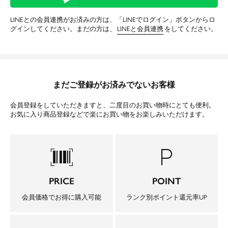
LINEとの会員連携がお済みの方は、「LINEでログイン」ボタンからロ
グインしてください。まだの方は、
LINEと会員連携
をしてください。
まだご登録がお済みでないお客様
会員登録をしていただきますと、二度目のお買い物時にとても便利。
お気に入り商品登録などで楽にお買い物をお楽しみいただけます。
barcode_scanner
local_parking
PRICE
POINT
会員価格でお得に購入可能
ランク別ポイント還元率UP