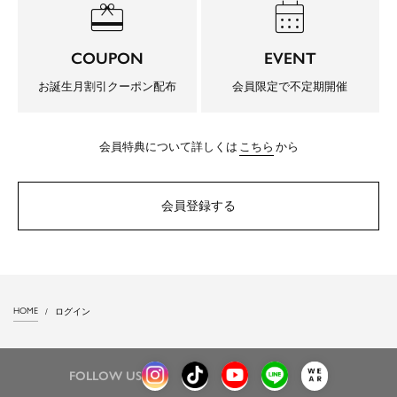
redeem
calendar_month
COUPON
EVENT
お誕生月割引クーポン配布
会員限定で不定期開催
会員特典について詳しくは
こちら
から
会員登録する
HOME
ログイン
FOLLOW US