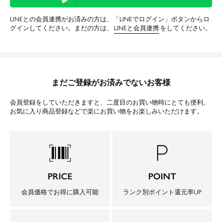
LINEとの会員連携がお済みの方は、「LINEでログイン」ボタンからロ
グインしてください。まだの方は、
LINEと会員連携
をしてください。
まだご登録がお済みでないお客様
会員登録をしていただきますと、二度目のお買い物時にとても便利。
お気に入り商品登録などで楽にお買い物をお楽しみいただけます。
barcode_scanner
local_parking
PRICE
POINT
会員価格でお得に購入可能
ランク別ポイント還元率UP