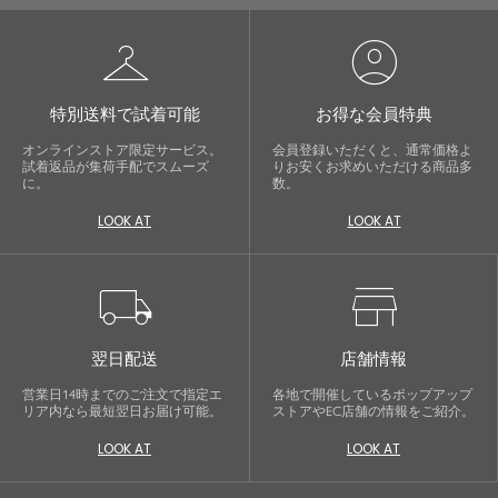
checkroom
account_circle
特別送料で試着可能
お得な会員特典
オンラインストア限定サービス。
会員登録いただくと、通常価格よ
試着返品が集荷手配でスムーズ
りお安くお求めいただける商品多
に。
数。
LOOK AT
LOOK AT
local_shipping
store
翌日配送
店舗情報
営業日14時までのご注文で指定エ
各地で開催しているポップアップ
リア内なら最短翌日お届け可能。
ストアやEC店舗の情報をご紹介。
LOOK AT
LOOK AT