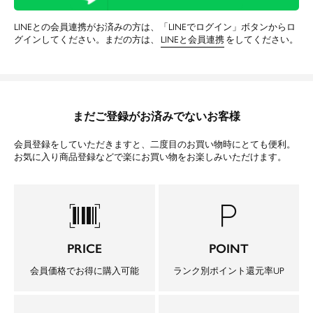
LINEとの会員連携がお済みの方は、「LINEでログイン」ボタンからロ
グインしてください。まだの方は、
LINEと会員連携
をしてください。
まだご登録がお済みでないお客様
会員登録をしていただきますと、二度目のお買い物時にとても便利。
お気に入り商品登録などで楽にお買い物をお楽しみいただけます。
barcode_scanner
local_parking
PRICE
POINT
会員価格でお得に購入可能
ランク別ポイント還元率UP