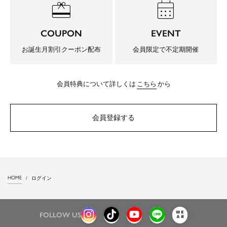
redeem
calendar_month
COUPON
EVENT
お誕生月割引クーポン配布
会員限定で不定期開催
会員特典について詳しくは
こちら
から
会員登録する
HOME
ログイン
FOLLOW US