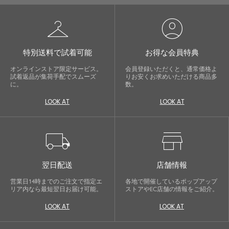
checkroom
account_circle
特別送料で試着可能
お得な会員特典
オンラインストア限定サービス。
会員登録いただくと、通常価格よ
試着返品が集荷手配でスムーズ
りお安くお求めいただける商品多
に。
数。
LOOK AT
LOOK AT
local_shipping
store
翌日配送
店舗情報
営業日14時までのご注文で指定エ
各地で開催しているポップアップ
リア内なら最短翌日お届け可能。
ストアやEC店舗の情報をご紹介。
LOOK AT
LOOK AT