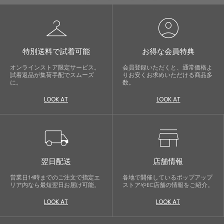
checkroom
account_circle
特別送料で試着可能
お得な会員特典
オンラインストア限定サービス。
会員登録いただくと、通常価格よ
試着返品が集荷手配でスムーズ
りお安くお求めいただける商品多
に。
数。
LOOK AT
LOOK AT
local_shipping
store
翌日配送
店舗情報
営業日14時までのご注文で指定エ
各地で開催しているポップアップ
リア内なら最短翌日お届け可能。
ストアやEC店舗の情報をご紹介。
LOOK AT
LOOK AT