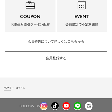
redeem
calendar_month
COUPON
EVENT
お誕生月割引クーポン配布
会員限定で不定期開催
会員特典について詳しくは
こちら
から
会員登録する
HOME
ログイン
FOLLOW US