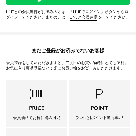
LINEとの会員連携がお済みの方は、「LINEでログイン」ボタンからロ
グインしてください。まだの方は、
LINEと会員連携
をしてください。
まだご登録がお済みでないお客様
会員登録をしていただきますと、二度目のお買い物時にとても便利。
お気に入り商品登録などで楽にお買い物をお楽しみいただけます。
barcode_scanner
local_parking
PRICE
POINT
会員価格でお得に購入可能
ランク別ポイント還元率UP