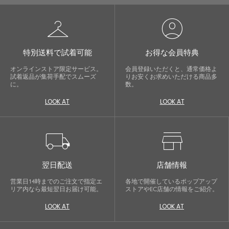
checkroom
account_circle
特別送料で試着可能
お得な会員特典
オンラインストア限定サービス。
会員登録いただくと、通常価格よ
試着返品が集荷手配でスムーズ
りお安くお求めいただける商品多
に。
数。
LOOK AT
LOOK AT
local_shipping
store
翌日配送
店舗情報
営業日14時までのご注文で指定エ
各地で開催しているポップアップ
リア内なら最短翌日お届け可能。
ストアやEC店舗の情報をご紹介。
LOOK AT
LOOK AT