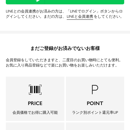
LINEとの会員連携がお済みの方は、「LINEでログイン」ボタンからロ
グインしてください。まだの方は、
LINEと会員連携
をしてください。
まだご登録がお済みでないお客様
会員登録をしていただきますと、二度目のお買い物時にとても便利。
お気に入り商品登録などで楽にお買い物をお楽しみいただけます。
barcode_scanner
local_parking
PRICE
POINT
会員価格でお得に購入可能
ランク別ポイント還元率UP