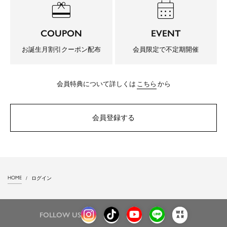
redeem
calendar_month
COUPON
EVENT
お誕生月割引クーポン配布
会員限定で不定期開催
会員特典について詳しくは
こちら
から
会員登録する
HOME
ログイン
FOLLOW US