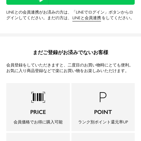
LINEとの会員連携がお済みの方は、「LINEでログイン」ボタンからロ
グインしてください。まだの方は、
LINEと会員連携
をしてください。
まだご登録がお済みでないお客様
会員登録をしていただきますと、二度目のお買い物時にとても便利。
お気に入り商品登録などで楽にお買い物をお楽しみいただけます。
barcode_scanner
local_parking
PRICE
POINT
会員価格でお得に購入可能
ランク別ポイント還元率UP