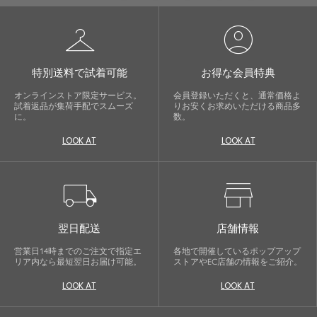
checkroom
account_circle
特別送料で試着可能
お得な会員特典
オンラインストア限定サービス。
会員登録いただくと、通常価格よ
試着返品が集荷手配でスムーズ
りお安くお求めいただける商品多
に。
数。
LOOK AT
LOOK AT
local_shipping
store
翌日配送
店舗情報
営業日14時までのご注文で指定エ
各地で開催しているポップアップ
リア内なら最短翌日お届け可能。
ストアやEC店舗の情報をご紹介。
LOOK AT
LOOK AT