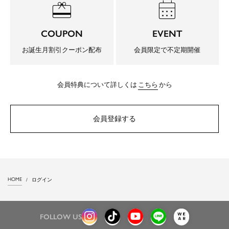
redeem
calendar_month
COUPON
EVENT
お誕生月割引クーポン配布
会員限定で不定期開催
会員特典について詳しくは
こちら
から
会員登録する
HOME
ログイン
FOLLOW US