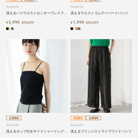
Ampirula
Ampirula
洗えるハイウエストセンタープレスフレ
洗えるウエストゴムテーパードパンツ
アパンツ
5,990
1,990
¥
30%OFF
¥
50%OFF
会員価格
特別割引
会員価格
Ampirula
Ampirula
洗えるカップ付きサイドシャーリングキ
洗えるフリンジストライプワイドパンツ
ャミソール