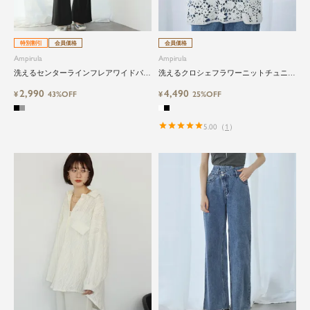
特別割引
会員価格
会員価格
Ampirula
Ampirula
洗えるセンターラインフレアワイドパン
洗えるクロシェフラワーニットチュニッ
ツ
ク
2,990
4,490
¥
43%OFF
¥
25%OFF
5.00
（
1
）