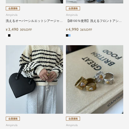
会員価格
会員価格
Ampirula
Ampirula
洗えるオーバーシルエットシアージャガ
【綿100％使用】洗えるフロントアシン
ードブラウス
メトリーハイウエストワイドデニムパン
3,490
4,990
¥
30%OFF
ツ
¥
26%OFF
会員価格
会員価格
Ampirula
Ampirula