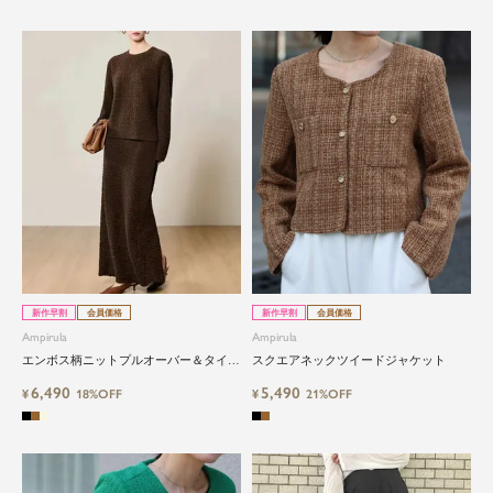
新作早割
会員価格
新作早割
会員価格
Ampirula
Ampirula
エンボス柄ニットプルオーバー＆タイト
スクエアネックツイードジャケット
スカートセットアップ
6,490
5,490
¥
18%OFF
¥
21%OFF