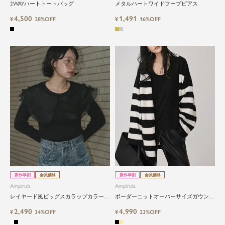
2WAYハートトートバッグ
メタルハートワイドフープピアス
4,500
1,491
¥
28%OFF
¥
16%OFF
close
都会的で自由なムードにトレンドを。
手頃な価格で毎日に寄り添う。
Ampirula（アンピルーラ）は、「今」をまとう、洗
練カジュアル。都会的で自由なムードに、トレン
ドをひとさし。毎日に寄り添うリアルクローズを
新作早割
会員価格
新作早割
会員価格
手に取りやすい価格で。
Ampirula
Ampirula
レイヤード風ビッグスカラップカラーニ
ボーダーニットオーバーサイズガウンカ
ットプルオーバー
ーディガン
等身大の自分でいられる心地よさを大切に、アク
2,490
4,990
¥
34%OFF
¥
23%OFF
ティブな日常も、おしゃれに自分らしく。