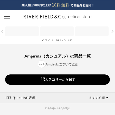
menu
OFFICIAL BRAND LIST
Ampirula（カジュアル）の商品一覧
Ampirulaについて
カテゴリーから探す
133
（41
-
80
件表示
）
おすすめ順
件
133
件中
41
-
80
件表示