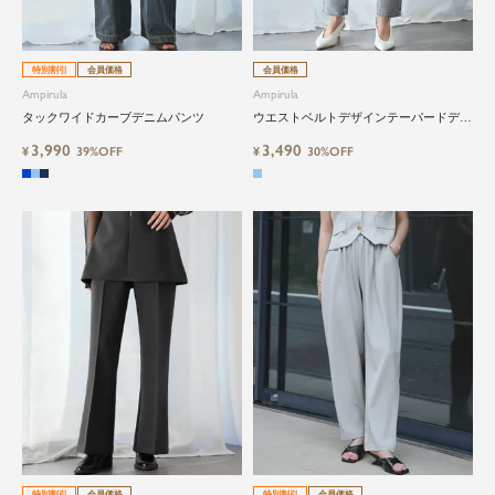
特別割引
会員価格
会員価格
Ampirula
Ampirula
タックワイドカーブデニムパンツ
ウエストベルトデザインテーパードデニ
ムパンツ
3,990
3,490
¥
39%OFF
¥
30%OFF
特別割引
会員価格
特別割引
会員価格