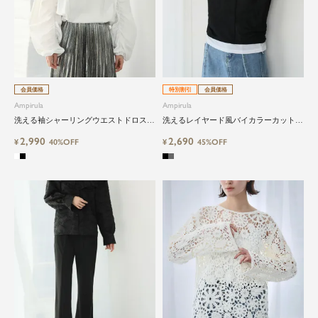
会員価格
特別割引
会員価格
Ampirula
Ampirula
洗える袖シャーリングウエストドロスト
洗えるレイヤード風バイカラーカットソ
コード異素材ドッキングプルオーバー
ー
2,990
2,690
¥
40%OFF
¥
45%OFF