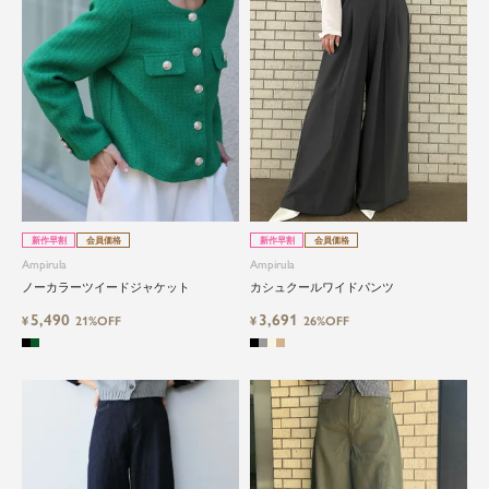
新作早割
会員価格
新作早割
会員価格
Ampirula
Ampirula
ノーカラーツイードジャケット
カシュクールワイドパンツ
5,490
3,691
¥
21%OFF
¥
26%OFF