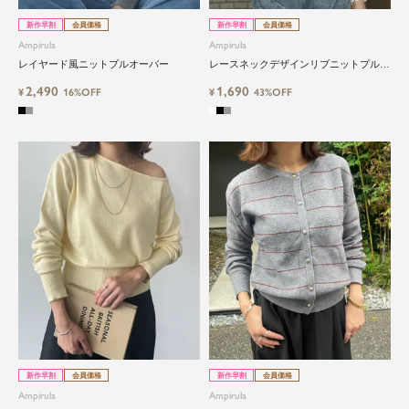
新作早割
会員価格
新作早割
会員価格
Ampirula
Ampirula
レイヤード風ニットプルオーバー
レースネックデザインリブニットプルオ
ーバー
2,490
1,690
¥
16%OFF
¥
43%OFF
新作早割
会員価格
新作早割
会員価格
Ampirula
Ampirula