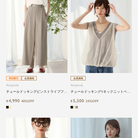
特別割引
会員価格
会員価格
Ampirula
Ampirula
チュールドッキングピンストライプフレ
チュールドッキングVネックニットベス
アワイドパンツ
ト
4,990
5,500
¥
40%OFF
¥
24%OFF