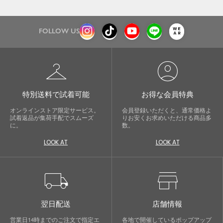
FOLLOW US
checkroom
account_circle
特別送料で試着可能
お得な会員特典
オンラインストア限定サービス。
会員登録いただくと、通常価格よ
試着返品が集荷手配でスムーズ
りお安くお求めいただける商品多
に。
数。
LOOK AT
LOOK AT
local_shipping
store
翌日配送
店舗情報
営業日14時までのご注文で指定エ
各地で開催しているポップアップ