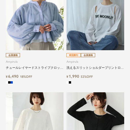
会員価格
特別割引
会員価格
Ampirula
Ampirula
チュールレイヤードストライプクロップ
洗えるスリットショルダープリントロン
ドシャツ
グスリーブTシャツ
6,490
1,990
¥
18%OFF
¥
52%OFF