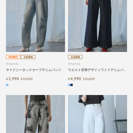
特別割引
会員価格
会員価格
Ampirula
Ampirula
サイドニータックカーブデニムパンツ
ウエスト切替デザインワイドデニムパン
ツ
3,990
4,990
¥
41%OFF
¥
23%OFF