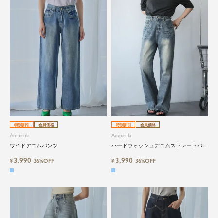
特別割引
会員価格
特別割引
会員価格
Ampirula
Ampirula
ワイドデニムパンツ
ハードウォッシュデニムストレートパン
ツ
3,990
3,990
¥
36%OFF
¥
36%OFF