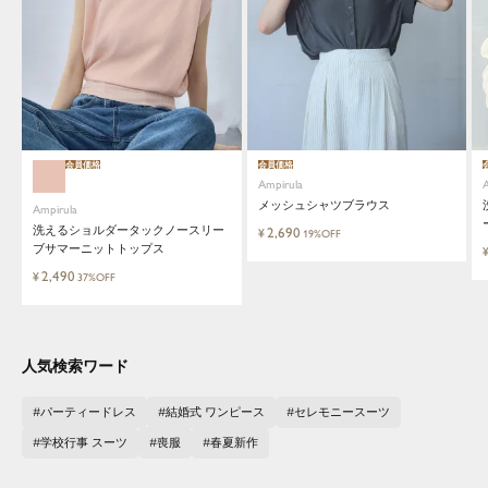
会員価格
会員価格
Ampirula
メッシュシャツブラウス
Ampirula
洗えるショルダータックノースリー
2,690
¥
19%OFF
ブサマーニットトップス
2,490
¥
37%OFF
人気検索ワード
パーティードレス
結婚式 ワンピース
セレモニースーツ
学校行事 スーツ
喪服
春夏新作