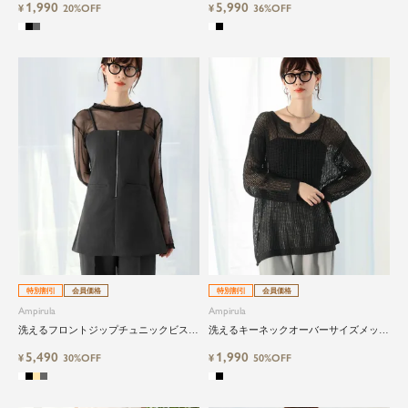
1,990
5,990
¥
20%OFF
¥
36%OFF
特別割引
会員価格
特別割引
会員価格
Ampirula
Ampirula
洗えるフロントジップチュニックビスチ
洗えるキーネックオーバーサイズメッシ
ェ
ュニットプルオーバー
5,490
1,990
¥
30%OFF
¥
50%OFF