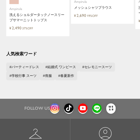
Ampirula
メッシュシャツブラウス
Ampirula
洗えるショルダータックノースリー
2,690
¥
19%OFF
ブサマーニットトップス
2,490
¥
37%OFF
人気検索ワード
パーティードレス
結婚式 ワンピース
セレモニースーツ
学校行事 スーツ
喪服
春夏新作
FOLLOW US
checkroom
account_circle