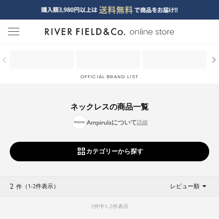
menu
OFFICIAL BRAND LIST
ネックレスの商品一覧
Ampirulaについて
カテゴリーから探す
2
（1
-
2
件表示
）
レビュー順
件
2
件中
1
-
2
件表示