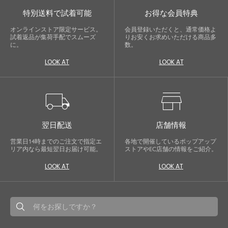
特別送料で試着可能
お得な会員特典
オンラインストア限定サービス。
会員登録いただくと、通常価格よ
試着返品が集荷手配でスムーズ
りお安くお求めいただける商品多
に。
数。
close
LOOK AT
LOOK AT
都会的で自由なムードにトレンドを。
手頃な価格で毎日に寄り添う。
local_shipping
store
Ampirula（アンピルーラ）は、「今」をまとう、洗
翌日配送
店舗情報
練カジュアル。都会的で自由なムードに、トレン
ドをひとさし。毎日に寄り添うリアルクローズを
営業日14時までのご注文で指定エ
各地で開催しているポップアップ
手に取りやすい価格で。
リア内なら最短翌日お届け可能。
ストアやEC店舗の情報をご紹介。
LOOK AT
LOOK AT
等身大の自分でいられる心地よさを大切に、アク
ティブな日常も、おしゃれに自分らしく。