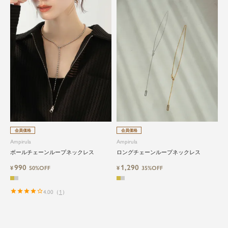
会員価格
会員価格
Ampirula
Ampirula
ボールチェーンループネックレス
ロングチェーンループネックレス
990
1,290
¥
50%OFF
¥
35%OFF
4.00
（
1
）