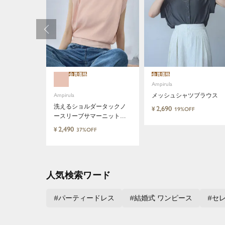
会員価格
会員価格
Ampirula
Ampirula
メッシュシャツブラウス
洗えるショルダータックノ
2,690
¥
19%OFF
ースリーブサマーニットト
ップス
2,490
¥
37%OFF
人気検索ワード
パーティードレス
結婚式 ワンピース
セ