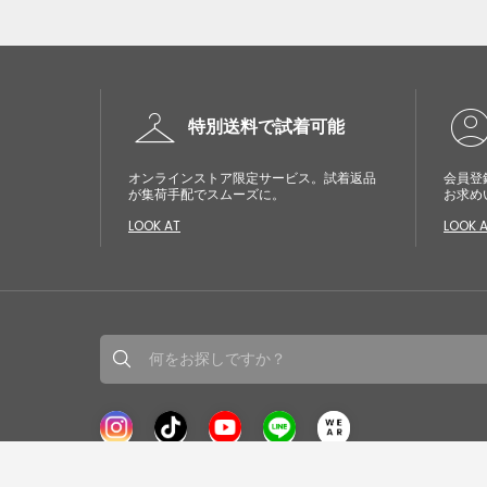
checkroom
account_cir
特別送料で試着可能
オンラインストア限定サービス。試着返品
会員登
が集荷手配でスムーズに。
お求め
LOOK AT
LOOK 