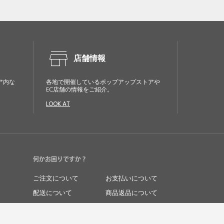
store
店舗情報
ア内な
各地で開催しているポップアップストアや
EC店舗の情報をご紹介。
LOOK AT
何かお困りですか？
ご注文について
お支払いについて
配送について
商品返品について
商品交換について
キャンセルについて
よくあるご質問