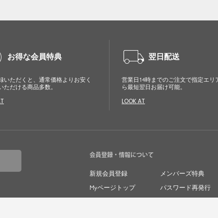
Ampirula（アンピルーラ）は、「今」をまとう、洗練
カジュアル。都会的で自由なムードに、トレンドをひ
とさし。毎日に寄り添うリアルクローズを手に取りや
すい価格で。
cle
local_shipping
等身大の自分でいられる心地よさを大切に、アクティ
お得な会員特典
翌日配送
ブな日常も、おしゃれに自分らしく。
録いただくと、通常価格よりお安く
営業日14時までのご注文で指定エリ
いただける商品多数。
ら最短翌日お届け可能。
AT
LOOK AT
会員登録・情報について
新規会員登録
メンバーズ特典
Myページトップ
パスワード再発行
メルマガ登録
メルマガ解除