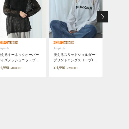
別割引
会員価格
特別割引
会員価格
特別割引
会員価
mpirula
Ampirula
Ampirula
洗えるキーネックオーバー
洗えるスリットショルダー
洗えるカッ
サイズメッシュニットプル
プリントロングスリーブTシ
トアメリカ
オーバー
ャツ
クトップ
1,990
1,990
1,990
¥
¥
50%OFF
52%OFF
40%