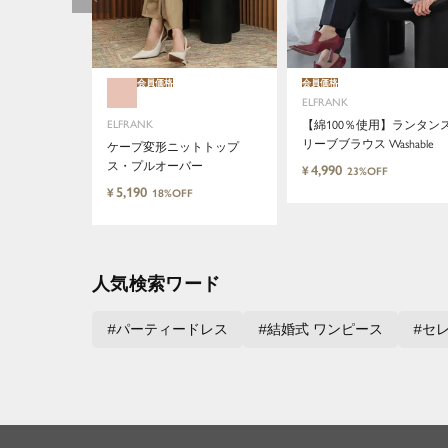
会員価格
会員価格
ELFRANK
ELFRANK
【綿100％使用】ランタン
リーブブラウス Washable
ケープ変形ニットトップ
ス・プルオーバー
4,990
¥
23%OFF
5,190
¥
18%OFF
人気検索ワード
パーティードレス
結婚式 ワンピース
セ