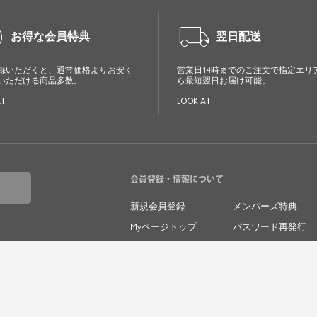
アルブランドです。
cle
local_shipping
お得な会員特典
翌日配送
毎日の中に自然と取り入れたくなる、でもどこか目を
引く。そんな日常と特別の間を行き来するスタイルを
提案しています。
録いただくと、通常価格よりお安く
営業日14時までのご注文で指定エリ
いただける商品多数。
ら最短翌日お届け可能。
AT
LOOK AT
会員登録・情報について
新規会員登録
メンバーズ特典
Myページトップ
パスワード再発行
メルマガ登録
メルマガ解除