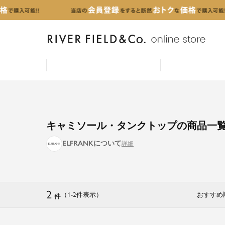
キャミソール・タンクトップの商品一
ELFRANKについて
2
（1
-
2
件表示
）
おすすめ
件