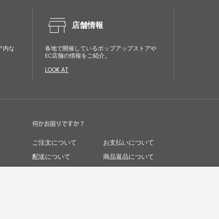
store
店舗情報
ア内な
各地で開催しているポップアップストアや
EC店舗の情報をご紹介。
LOOK AT
何かお困りですか？
ご注文について
お支払いについて
配送について
商品返品について
商品交換について
キャンセルについて
よくあるご質問