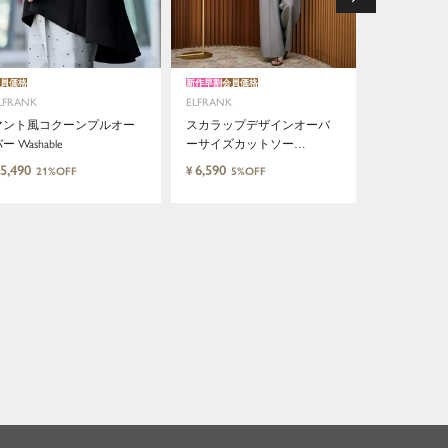
員価格
新作早割
会員価格
新作早割
LFRANK
ELFRANK
マント風コクーンプルオー
スカラップデザインオーバ
ELFRANK
ー Washable
ーサイズカットソー
テレコボー
Washable
ルダー五分
5,490
6,590
¥
21%OFF
5%OFF
Washable
5,590
¥
6%O