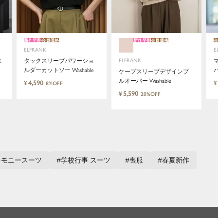
新作早割
会員価格
新作早割
会員価格
会
ELFRANK
E
ス
タックスリーブパワーショ
ELFRANK
ルダーカットソー Washable
バ
ケープスリーブデザインプ
ルオーバー Washable
4,590
¥
¥
8%OFF
5,590
¥
20%OFF
close
レモニースーツ
学校行事 スーツ
喪服
春夏新作
ElegantとFrankをテーマに、時代を超えて
愛されるアイテムを
ELFRANK（エルフランク）は、「上品さ」と「気さく
さ」をバランスよく取り入れた、大人のためのカジュ