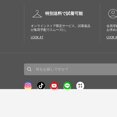
checkroom
account_cir
特別送料で試着可能
オンラインストア限定サービス。試着返品
会員登
が集荷手配でスムーズに。
お求め
LOOK AT
LOOK 