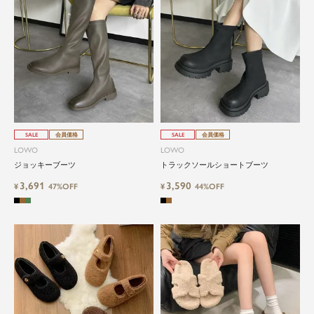
SALE
会員価格
SALE
会員価格
LOWO
LOWO
ジョッキーブーツ
トラックソールショートブーツ
3,691
3,590
¥
47%OFF
¥
44%OFF