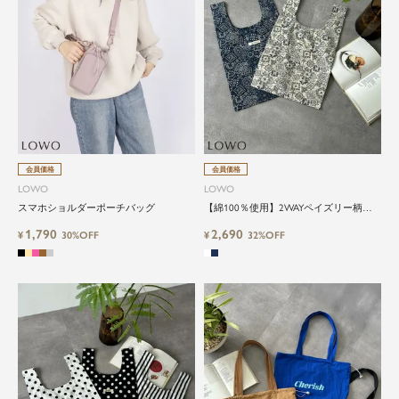
会員価格
会員価格
LOWO
LOWO
スマホショルダーポーチバッグ
【綿100％使用】2WAYペイズリー柄ト
ートバッグ
1,790
2,690
¥
30%OFF
¥
32%OFF