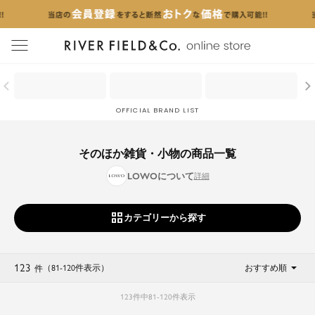
menu
OFFICIAL BRAND LIST
そのほか雑貨・小物の商品一覧
LOWOについて
カテゴリーから探す
123
（81
-
120
件表示
）
おすすめ順
件
123
件中
81
-
120
件表示