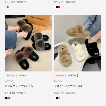
3,691
1,790
¥
31%OFF
¥
28%OFF
新作早割
会員価格
特別割引
会員価格
LOWO
LOWO
アンゴラファーサンダル
フェイクファーサンダル
4,190
3,190
¥
26%OFF
¥
36%OFF