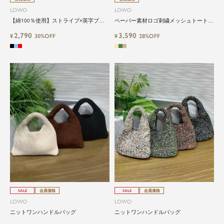
LOWO
LOWO
【綿100％使用】ストライプ×英字プリ
ペーパー素材ロゴ刺繍メッシュトートバ
ントビッグトートバッグ
ッグ
2,790
3,590
¥
30%OFF
¥
28%OFF
SALE
会員価格
SALE
会員価格
LOWO
LOWO
ニットワンハンドルバッグ
ニットワンハンドルバッグ