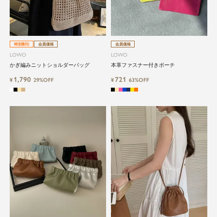
特別割引
会員価格
会員価格
LOWO
LOWO
かぎ編みニットショルダーバッグ
本革ファスナー付きポーチ
1,790
721
¥
29%OFF
¥
63%OFF