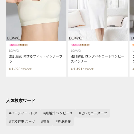
新作早割
会員価格
新作早割
会員価格
LOWO
LOWO
素肌感覚 伸びるフィットインナーブ
透け防止 ロングペチコートワンピー
ラ
スインナー
1,690
1,491
¥
¥
23%OFF
25%OFF
人気検索ワード
パーティードレス
結婚式 ワンピース
セレモニースーツ
学校行事 スーツ
喪服
春夏新作