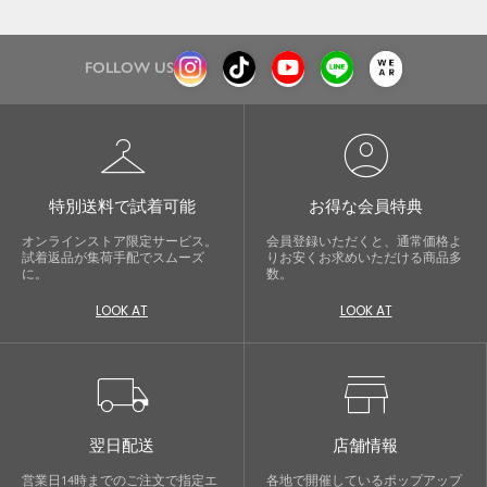
FOLLOW US
checkroom
account_circle
特別送料で試着可能
お得な会員特典
オンラインストア限定サービス。
会員登録いただくと、通常価格よ
試着返品が集荷手配でスムーズ
りお安くお求めいただける商品多
に。
数。
LOOK AT
LOOK AT
local_shipping
store
翌日配送
店舗情報
営業日14時までのご注文で指定エ
各地で開催しているポップアップ