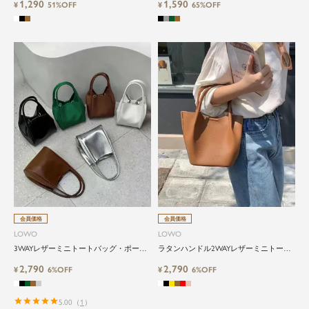
1,290
1,590
¥
51%OFF
¥
65%OFF
close
気軽に楽しめる低価格でトレンドを取
り入れたファッションブランド
会員価格
会員価格
LOWO
LOWO
LOWO（ロワ）は、アパレルはもちろん、インナ
3WAYレザーミニトートバッグ・ポーチ
ラタンハンドル2WAYレザーミニトート
ー、バッグやシューズ、小物まで、驚くほどリー
付き
バッグ
ズナブルにラインナップ。
2,790
2,790
¥
6%OFF
¥
6%OFF
毎日のコーデに、ちょっとした変化を。いつもの
5.00
（
1
）