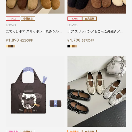
SALE
会員価格
SALE
会員価格
LOWO
LOWO
ぽてっとボア スリッポン｜丸みシルエ
ボア スリッポン／もこもこ外履き／軽
ットが可愛い
量 防寒 ふわふわ 冬スリッポン
1,890
1,790
¥
62%OFF
¥
55%OFF
新作早割
会員価格
特別割引
会員価格