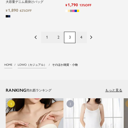
大容量デニム肩掛けバッグ
1,790
¥
13%OFF
1,890
¥
62%OFF
1
2
3
4
HOME
LOWO（カジュアル）
そのほか雑貨・小物
RANKING
もっと見る