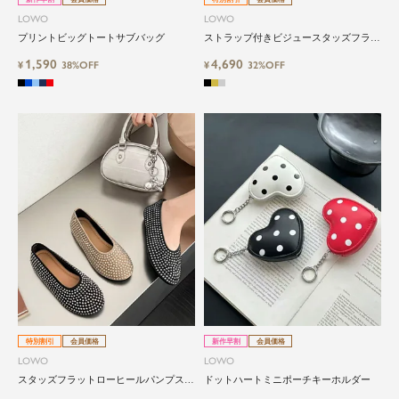
LOWO
LOWO
プリントビッグトートサブバッグ
ストラップ付きビジュースタッズフラッ
トローヒールパンプス
1,590
4,690
¥
38%OFF
¥
32%OFF
特別割引
会員価格
新作早割
会員価格
LOWO
LOWO
スタッズフラットローヒールパンプス・
ドットハートミニポーチキーホルダー
バレエシューズ