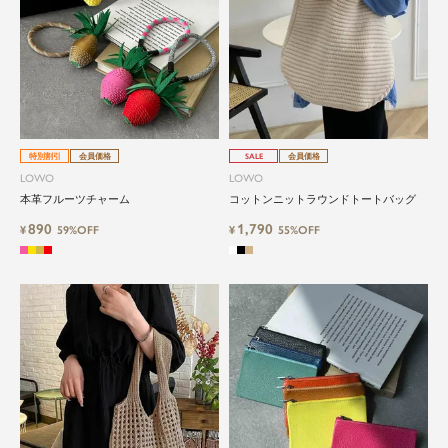
特別割引
会員価格
SALE
会員価格
LOWO
LOWO
本革フルーツチャーム
コットンニットラウンドトートバッグ
890
1,790
¥
59%OFF
¥
55%OFF