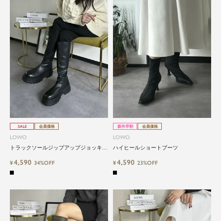
SALE
会員価格
新作早割
会員価格
LOWO
LOWO
トラックソールジップアップジョッキー
ハイヒールショートブーツ
ブーツ
4,590
4,590
¥
34%OFF
¥
23%OFF