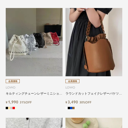
自分に、ちょっとした彩りを。
LOWOは、頑張りすぎないおしゃれを応援しま
す。
会員価格
会員価格
LOWO
LOWO
キルティングチェーンレザーミニショル
ラウンドカットフェイクレザーバケツ型
ダーバッグ
2wayショルダーバッグ
1,990
3,490
¥
31%OFF
¥
30%OFF