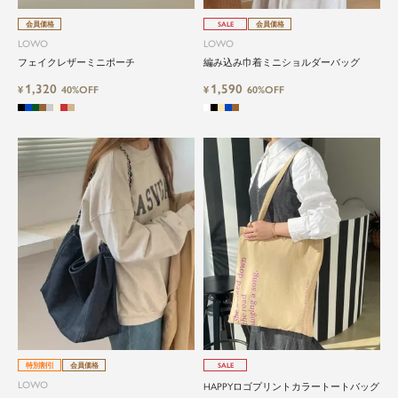
会員価格
SALE
会員価格
LOWO
LOWO
フェイクレザーミニポーチ
編み込み巾着ミニショルダーバッグ
1,320
1,590
¥
40%OFF
¥
60%OFF
特別割引
会員価格
SALE
LOWO
HAPPYロゴプリントカラートートバッグ