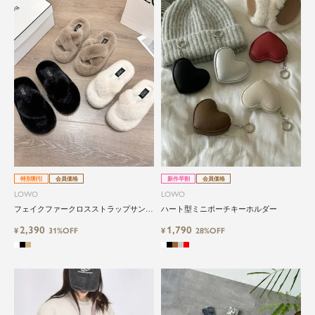
特別割引
会員価格
新作早割
会員価格
LOWO
LOWO
フェイクファークロスストラップサンダ
ハート型ミニポーチキーホルダー
ル
2,390
1,790
¥
31%OFF
¥
28%OFF