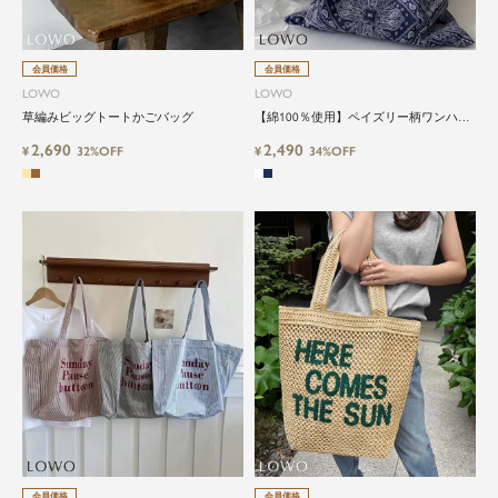
会員価格
会員価格
LOWO
LOWO
草編みビッグトートかごバッグ
【綿100％使用】ペイズリー柄ワンハン
ドルトートバッグ
2,690
2,490
¥
32%OFF
¥
34%OFF
会員価格
会員価格