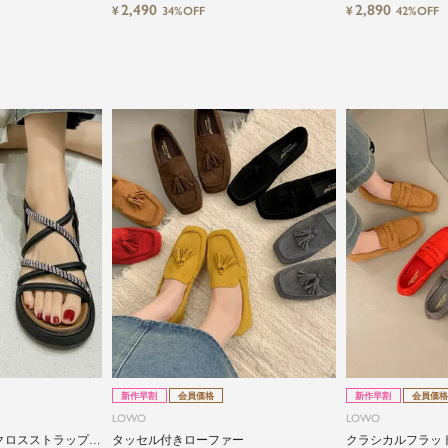
2,490
2,890
¥
¥
34%OFF
42%OFF
close
気軽に楽しめる低価格でトレンドを取り
入れたファッションブランド
LOWO（ロワ）は、アパレルはもちろん、インナー、
バッグやシューズ、小物まで、驚くほどリーズナブル
にラインナップ。
毎日のコーデに、ちょっとした変化を。いつもの自分
に、ちょっとした彩りを。
LOWOは、頑張りすぎないおしゃれを応援します。
新作早割
会員価格
新作早割
会員価格
LOWO
LOWO
クロスストラップサ
タッセル付きローファー
クラシカルフラッ