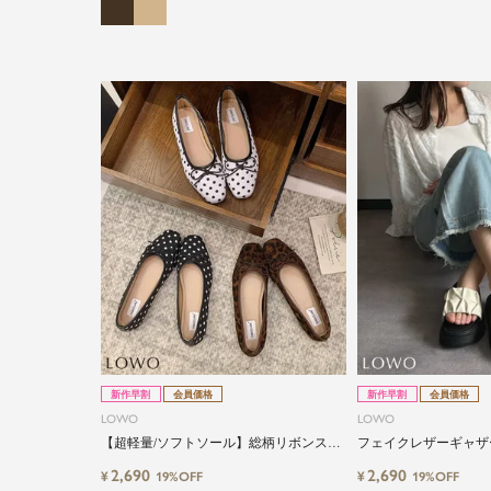
新作早割
会員価格
新作早割
会員価格
LOWO
LOWO
【超軽量/ソフトソール】総柄リボンスク
フェイクレザーギャザ
エアトゥフラットバレエシューズ／長時
ラップ厚底サンダル
2,690
2,690
¥
¥
19%OFF
19%OFF
間歩いても疲れにくい