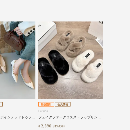
特別割引
会員価格
LOWO
ズポインテッドトゥフラ
フェイクファークロスストラップサンダ
ル
2,390
¥
31%OFF