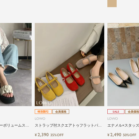
特別割引
会員価格
SALE
会員価格
LOWO
LOWO
ーボリュームスト
ストラップ付スクエアトゥフラットパン
エナメル×スタッ
プス
ットパンプス
2,390
2,490
¥
¥
35%OFF
50%OFF