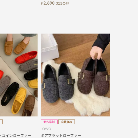
2,690
¥
32%OFF
新作早割
会員価格
LOWO
トコインローファー
ボアフラットローファー