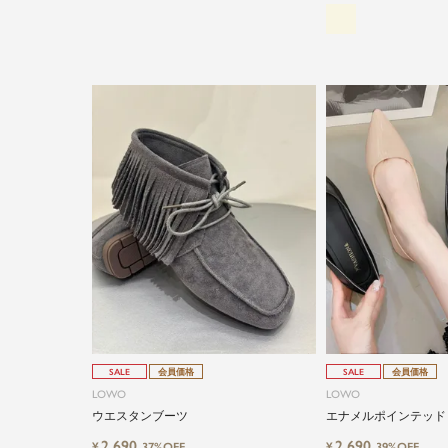
SALE
会員価格
SALE
会員価格
LOWO
LOWO
ウエスタンブーツ
エナメルポインテッド
ンプス
2,690
2,690
¥
¥
37%OFF
39%OFF