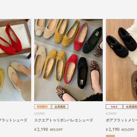
）
特別割引
会員価格
SALE
会員価格
LOWO
LOWO
フラットシューズ
スクエアトゥリボンバレエシューズ
ボアフラットメリ
2,190
2,190
¥
¥
40%OFF
45%OFF