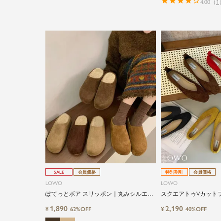
4.00
（
1
SALE
会員価格
特別割引
会員価格
LOWO
LOWO
ぽてっとボア スリッポン｜丸みシルエッ
スクエアトゥVカット
トが可愛い
1,890
2,190
¥
¥
62%OFF
40%OFF