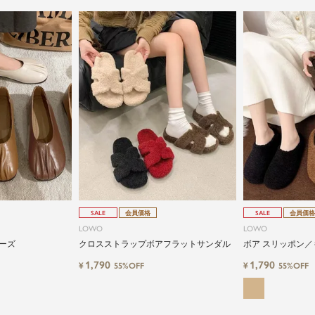
SALE
会員価格
SALE
会員価格
LOWO
LOWO
ーズ
クロスストラップボアフラットサンダル
ボア スリッポン
防寒 ふわふわ 冬
1,790
1,790
¥
¥
55%OFF
55%OFF