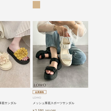
会員価格
LOWO
厚底サンダル
メッシュ厚底スポーツサンダル
2,591
¥
31%OFF