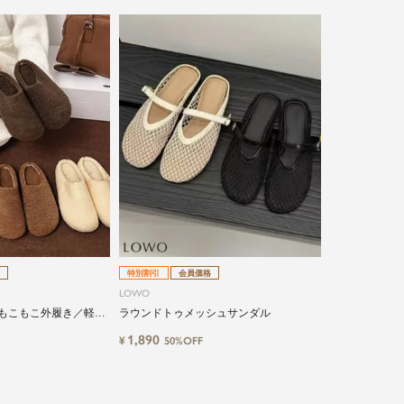
特別割引
会員価格
LOWO
／もこもこ外履き／軽量
ラウンドトゥメッシュサンダル
スリッポン
1,890
¥
50%OFF