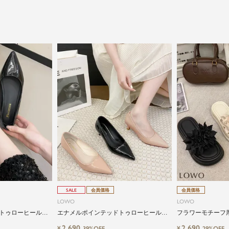
SALE
会員価格
会員価格
LOWO
LOWO
トゥローヒールパ
エナメルポインテッドトゥローヒールパ
フラワーモチーフ
ンプス
2,690
2,690
¥
¥
39%OFF
29%OFF