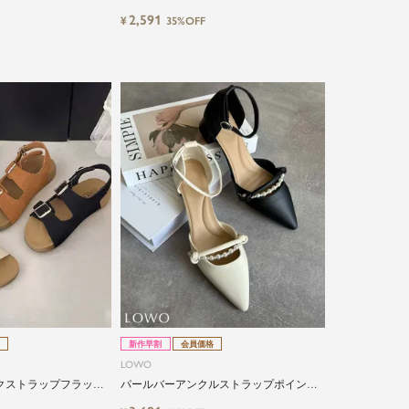
2,591
¥
35%OFF
新作早割
会員価格
LOWO
クストラップフラット
パールバーアンクルストラップポインテ
ッドトゥローヒールパンプス