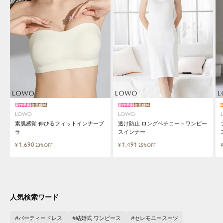
close
気軽に楽しめる低価格でトレンドを取
新作早割
会員価格
新作早割
会員価格
LOWO
LOWO
り入れたファッションブランド
素肌感覚 伸びるフィットインナーブ
透け防止 ロングペチコートワンピー
ラ
スインナー
1,690
1,491
¥
¥
23%OFF
25%OFF
LOWO（ロワ）は、アパレルはもちろん、インナ
ー、バッグやシューズ、小物まで、驚くほどリー
ズナブルにラインナップ。
毎日のコーデに、ちょっとした変化を。いつもの
自分に、ちょっとした彩りを。
人気検索ワード
LOWOは、頑張りすぎないおしゃれを応援しま
す。
パーティードレス
結婚式 ワンピース
セレモニースーツ