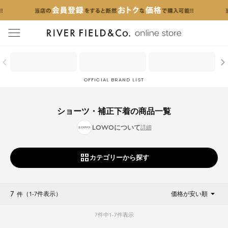
menu
OFFICIAL BRAND LIST
ショーツ・補正下着の商品一覧
LOWOについて
カテゴリーから探す
7
（1
-
7
件表示
）
価格が安い順
件
7
件中
1
-
7
件表示