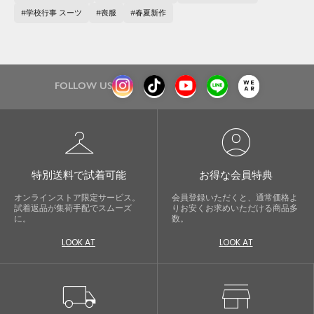
学校行事 スーツ
喪服
春夏新作
FOLLOW US
checkroom
account_circle
特別送料で試着可能
お得な会員特典
オンラインストア限定サービス。
会員登録いただくと、通常価格よ
試着返品が集荷手配でスムーズ
りお安くお求めいただける商品多
に。
数。
LOOK AT
LOOK AT
local_shipping
store