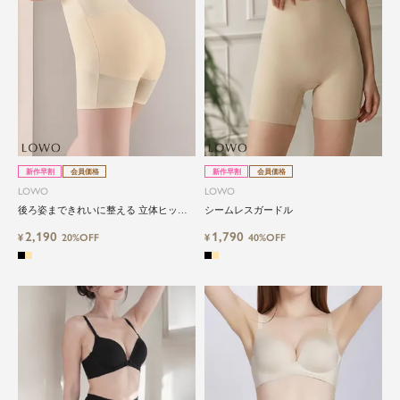
新作早割
会員価格
新作早割
会員価格
LOWO
LOWO
後ろ姿まできれいに整える 立体ヒップ
シームレスガードル
ライン設計インナー
2,190
1,790
¥
20%OFF
¥
40%OFF