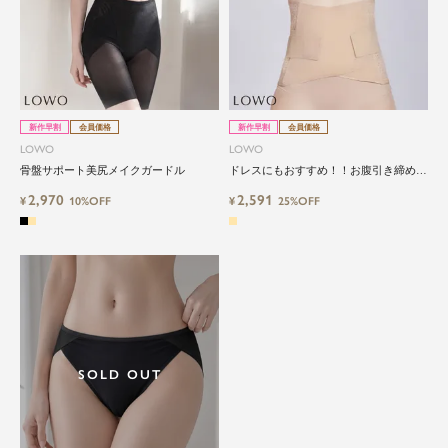
新作早割
会員価格
新作早割
会員価格
LOWO
LOWO
骨盤サポート美尻メイクガードル
ドレスにもおすすめ！！お腹引き締め
くびれメイク 2段補正 シルエット補正ガ
2,970
2,591
¥
10%OFF
ードル
¥
25%OFF
SOLD OUT