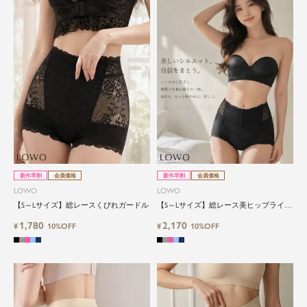
新作早割
会員価格
新作早割
会員価格
LOWO
LOWO
【S～Lサイズ】総レースくびれガードル
【S～Lサイズ】総レース美ヒップライン
メイクガードル
1,780
2,170
¥
10%OFF
¥
10%OFF